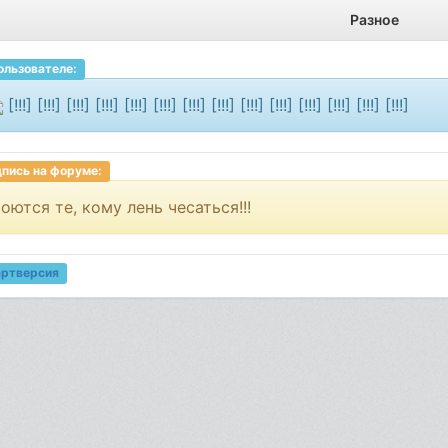
Разное
ользователе:
[!!!] [!!!] [!!!] [!!!] [!!!] [!!!] [!!!] [!!!] [!!!] [!!!] [!!!] [!!!] [!!!] [!!!]
пись на форуме:
оются те, кому лень чесаться!!!
артверсия