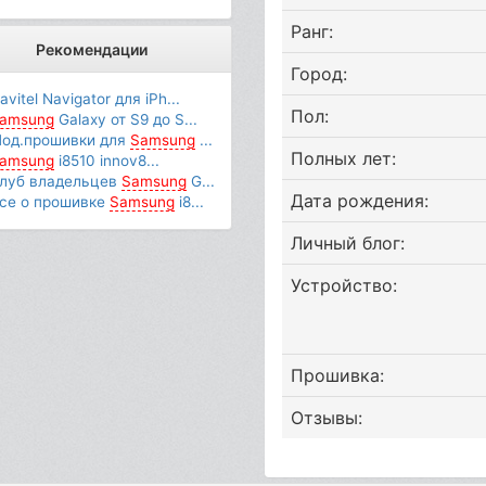
Ранг:
Рекомендации
Город:
avitel Navigator для iPh...
Пол:
amsung
Galaxy от S9 до S...
од.прошивки для
Samsung
...
Полных лет:
amsung
i8510 innov8...
луб владельцев
Samsung
G...
Дата рождения:
се о прошивке
Samsung
i8...
Личный блог:
Устройство:
Прошивка:
Отзывы: