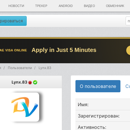
НОВОСТИ
ТРЕКЕР
ANDROID
ВИДЕО
ОБМЕННИК
рироваться
я
Пользователи
Lynx.83
Lynx.83
О пользователе
С
Имя:
Зарегистрирован:
Активность: