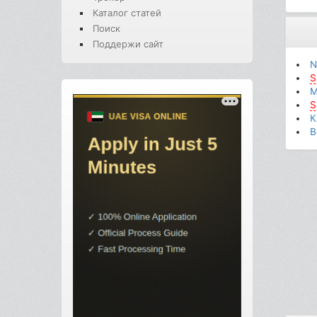
Каталог статей
Поиск
Поддержи сайт
N
S
М
S
К
В