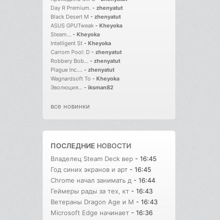
Day R Premium.
-
zhenyatut
Black Desert M
-
zhenyatut
ASUS GPUTweak
-
Kheyoka
Steam...
-
Kheyoka
Intelligent St
-
Kheyoka
Carrom Pool: D
-
zhenyatut
Robbery Bob...
-
zhenyatut
Plague Inc....
-
zhenyatut
Wagnardsoft To
-
Kheyoka
Эволюция...
-
iksman82
все новинки
ПОСЛЕДНИЕ
НОВОСТИ
Владелец Steam Deck вер
- 16:45
Год синих экранов и арт
- 16:45
Chrome начал занимать д
- 16:44
Геймеры рады за тех, кт
- 16:43
Ветераны Dragon Age и M
- 16:43
Microsoft Edge начинает
- 16:36