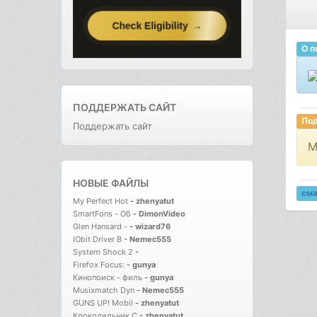
О п
ПОДДЕРЖАТЬ САЙТ
Под
Поддержать сайт
М
НОВЫЕ ФАЙЛЫ
см
My Perfect Hot
-
zhenyatut
SmartFons - Об
-
DimonVideo
Glen Hansard -
-
wizard76
IObit Driver B
-
Nemec555
System Shock 2
-
Firefox Focus:
-
gunya
Кинопоиск－филь
-
gunya
Musixmatch Dyn
-
Nemec555
GUNS UP! Mobil
-
zhenyatut
Крокодильчик С
-
zhenyatut