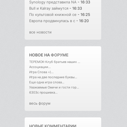
Synology представила NA
- 16:33
Bull и Kalray займутся
- 16:33
По культовой книжной се
- 16:25
Европа продвинулась в с
- 16:20
все новости
НОВОЕ НА
ФОРУМЕ
ТЕРЕМОК-Клуб братьев наших ...
Ассоциации...
Игра Слова =)...
Игра на две последние буквы...
Еще одна игра слова...
Уважаемые Омичи и гости гор...
6303с прошивка...
весь форум
НОВЫЕ КОММЕНТАРИИ