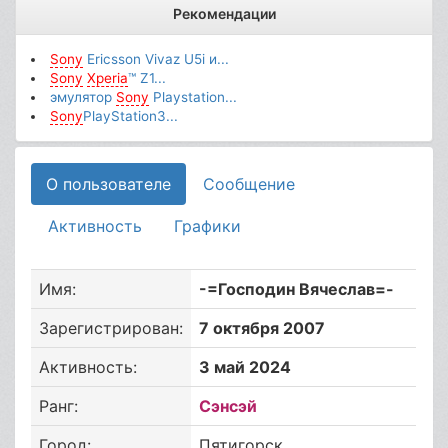
Рекомендации
Sony
Ericsson Vivaz U5i и...
Sony
Xperia
™ Z1...
эмулятор
Sony
Playstation...
Sony
PlayStation3...
О пользователе
Сообщение
Активность
Графики
Имя:
-=Господин Вячеслав=-
Зарегистрирован:
7 октября 2007
Активность:
3 май 2024
Ранг:
Сэнсэй
Город:
Пятигорск