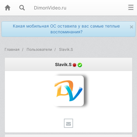
DimonVideo.ru
×
Какая мобильная ОС оставила у вас самые теплые
воспоминания?
Главная
Пользователи
Slavik.S
Slavik.S