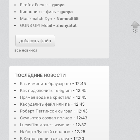
Firefox Focus:
-
gunya
Кинопоиск－филь
-
gunya
Musixmatch Dyn
-
Nemec555
GUNS UP! Mobil
-
zhenyatut
добавить файл
все новинки
ПОСЛЕДНИЕ
НОВОСТИ
Как изменить браузер по
- 12:45
Как подключить Telegram
- 12:45
Прямая вода на кристалл
- 12:45
Как удалить файл или па
- 12:45
Роберт Паттинсон сыграл
- 12:43
Скульптор создал полнор
- 12:43
Lucasfilm может изменит
- 12:37
Набор «Лунный геолог»:
- 12:25
В Китае ввели в эксплуа
- 12:20