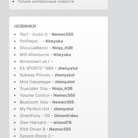
Только интересные новости
НОВИНКИ
1by1 - Audio D
-
Nemec555
PotPlayer...
-
Kheyoka
ShizuCallRecor
-
Ninja_H2R
MSI Afterburne
-
Kheyoka
Интеллект из г
-
EA SPORTS™ NBA
-
zhenyatut
Subway Princes
-
zhenyatut
Моя Говорящая
-
zhenyatut
Truecaller Опр
-
Ninja_H2R
Volume Control
-
Nemec555
Bluetooth Volu
-
Nemec555
My Perfect Hot
-
zhenyatut
SmartFons - Об
-
DimonVideo
Glen Hansard -
-
wizard76
IObit Driver B
-
Nemec555
System Shock 2
-