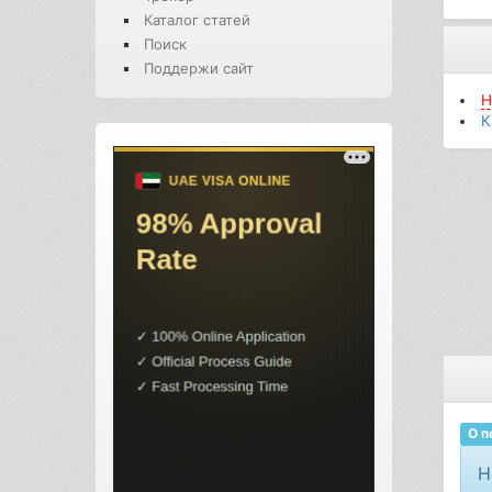
Каталог статей
Поиск
Поддержи сайт
H
К
О п
H