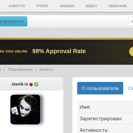
НОВОСТИ
ТРЕКЕР
ANDROID
ВИДЕО
ОБМЕННИК
рироваться
я
Пользователи
slavik.iv
slavik.iv
О пользователе
С
Имя:
Зарегистрирован:
Активность: