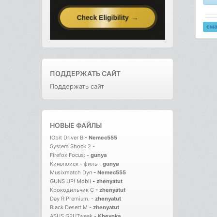
см
ПОДДЕРЖАТЬ САЙТ
Поддержать сайт
НОВЫЕ ФАЙЛЫ
IObit Driver B
-
Nemec555
System Shock 2
-
Firefox Focus:
-
gunya
Кинопоиск－филь
-
gunya
Musixmatch Dyn
-
Nemec555
GUNS UP! Mobil
-
zhenyatut
Крокодильчик С
-
zhenyatut
Day R Premium.
-
zhenyatut
Black Desert M
-
zhenyatut
ASUS GPUTweak
-
Kheyoka