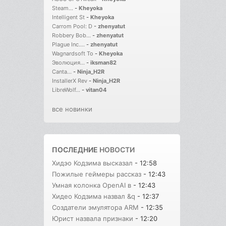
Steam...
-
Kheyoka
Intelligent St
-
Kheyoka
Carrom Pool: D
-
zhenyatut
Robbery Bob...
-
zhenyatut
Plague Inc....
-
zhenyatut
Wagnardsoft To
-
Kheyoka
Эволюция...
-
iksman82
Canta...
-
Ninja_H2R
InstallerX Rev
-
Ninja_H2R
LibreWolf...
-
vitan04
все новинки
ПОСЛЕДНИЕ
НОВОСТИ
Хидэо Кодзима высказал
- 12:58
Пожилые геймеры рассказ
- 12:43
Умная колонка OpenAI в
- 12:43
Хидео Кодзима назвал &q
- 12:37
Создатели эмулятора ARM
- 12:35
Юрист назвала признаки
- 12:20