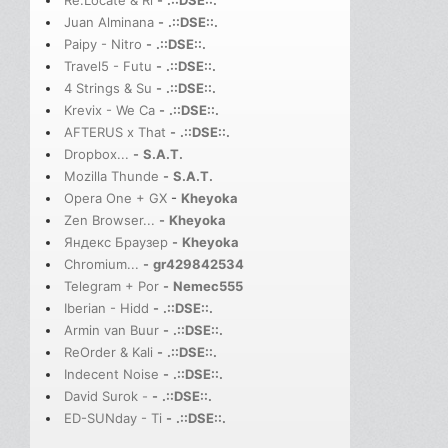
Juan Alminana
-
.::DSE::.
Paipy - Nitro
-
.::DSE::.
Travel5 - Futu
-
.::DSE::.
4 Strings & Su
-
.::DSE::.
Krevix - We Ca
-
.::DSE::.
AFTERUS x That
-
.::DSE::.
Dropbox...
-
S.A.T.
Mozilla Thunde
-
S.A.T.
Opera One + GX
-
Kheyoka
Zen Browser...
-
Kheyoka
Яндекс Браузер
-
Kheyoka
Chromium...
-
gr429842534
Telegram + Por
-
Nemec555
Iberian - Hidd
-
.::DSE::.
Armin van Buur
-
.::DSE::.
ReOrder & Kali
-
.::DSE::.
Indecent Noise
-
.::DSE::.
David Surok -
-
.::DSE::.
ED-SUNday - Ti
-
.::DSE::.