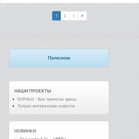
1
2
»
#
Полезное
НАШИ ПРОЕКТЫ
DVPrikol - Все приколы здесь
Только интересные новости
НОВИНКИ
Re:Locate & Ri
-
.::DSE::.