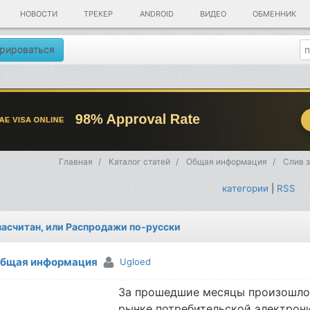
НОВОСТИ
ТРЕКЕР
ANDROID
ВИДЕО
ОБМЕННИК
рироваться
Главная
Каталог статей
Общая информация
Слив 
категории
|
RSS
засчитан, или Распродажи по-русски
бщая информация
Ugloed
За прошедшие месяцы произошло
рынке потребительской электрон