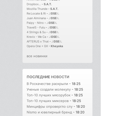
Dropbox...
-
S.A.T.
Mozilla Thunde
-
S.A.T.
Re:Locate & Ri
-
.::DSE::.
Juan Alminana
-
.::DSE::.
Paipy - Nitro
-
.::DSE::.
Travel5 - Futu
-
.::DSE::.
4 Strings & Su
-
.::DSE::.
Krevix - We Ca
-
.::DSE::.
AFTERUS x That
-
.::DSE::.
Opera One + GX
-
Kheyoka
все новинки
ПОСЛЕДНИЕ
НОВОСТИ
В Роскачестве раскрыли
- 18:25
Ученые создали молекулу
- 18:25
Топ-10 лучших мясорубок
- 18:25
Топ-10 лучших миксеров
- 18:25
Минцифры опровергло слу
- 18:20
Nismo и ювелирный бренд
- 18:20