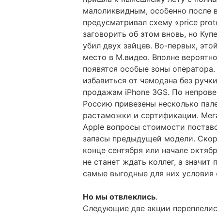
малоликвидным, особенно после в
предусматривал схему «price pro
заговорить об этом вновь, но Ку
убил двух зайцев. Во-первых, эт
место в М.видео. Вполне вероятно
появятся особые зоны оператора.
избавиться от чемодана без ручк
продажам iPhone 3GS. По непрове
Россию привезены несколько пал
растаможки и сертификации. Мег
Apple вопросы стоимости поставо
запасы предыдущей модели. Скоре
конце сентября или начале октяб
не станет ждать коллег, а значит
самые выгодные для них условия 
Но мы отвлеклись
.
Следующие две акции переплелис