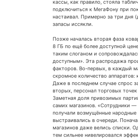
кассы, как правило, стояла табл
подключиться к МегаФону при пок
настаивал. Примерно за три дня 
запасы иссякли.
Позже началась вторая фаза кова
8 ГБ по ещё более доступной цен
таким слоганом и сопровождалас
доступным». Эта распродажа прош
факторов. Во-первых, в каждый м
скромное количество аппаратов: 
Даже в последнем случае спрос 
вторых, персонал торговых точек
Заметная доля привозимых парти
самих магазинов. «Сотрудники —
получали возмущённые народные м
выстраивались в очереди. Понача
магазинов даже велись списки. О
тем сильнее нивелировался эффек