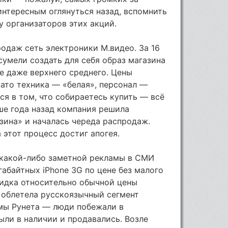
интересным оглянуться назад, вспомнить
у организаторов этих акций.
одаж сеть электроники М.видео. За 16
сумели создать для себя образ магазина
ее даже верхнего среднего. Цены
ато техника — «белая», персонал —
ся в том, что собираетесь купить — всё
ше года назад компания решила
зина» и началась череда распродаж.
 этот процесс достиг апогея.
з какой-либо заметной рекламы в СМИ
габайтных iPhone 3G по цене без малого
скидка относительно обычной цены
м облетела русскоязычный сегмент
мы Рунета — люди побежали в
ли в наличии и продавались. Возле