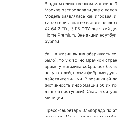
В одном единственном магазине Э
Москве распродавали две с полов
Модель заявлялась как игровая, и
характеристики её всё же неплох
X2 64 2 ГГц, 3 ГБ ОЗУ, жёсткий д
Home Premium. Вне акции ноутбук
рублей.
Увы, в жизни акция обернулась ес
было), то уж точно мрачной стра
время у магазина собралось боле
покупателей, всеми фибрами душ
действительными. В возникшей да
(истинность информации об их го
данные поступали). Спасти ситу
милиции.
Пресс-секретарь Эльдорадо по э
образом:«Мы с самого начала объ