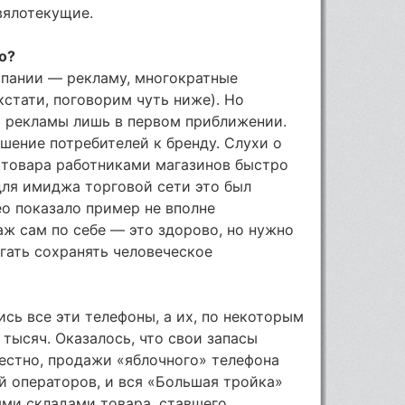
вялотекущие.
о?
мпании — рекламу, многократные
кстати, поговорим чуть ниже). Но
а рекламы лишь в первом приближении.
ошение потребителей к бренду. Слухи о
о товара работниками магазинов быстро
для имиджа торговой сети это был
о показало пример не вполне
ж сам по себе — это здорово, но нужно
гать сохранять человеческое
ись все эти телефоны, а их, по некоторым
 тысяч. Оказалось, что свои запасы
естно, продажи «яблочного» телефона
й операторов, и вся «Большая тройка»
ыми складами товара, ставшего