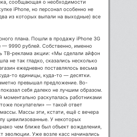
ичка, сообщающая о необходимости
упке iPhone, но персонал особенно не
(два из которых выпали на выходные) все
рного плана. Пошли в продажу iPhone 3G
е — 9990 рублей. Собственно, именно
ь ТВ-реклама акции: «Мы сделали айфон
ла не так гладко, сказались несколько
агазин ежедневно поставлялось весьма
куда-то единицы, куда-то — десятки.
заметно превышал предложение. Во-
 показал себя далеко не лучшим образом.
й моментально раскупалась работниками
 тоже покупатели» — такой ответ
ассы. Массы эти, кстати, ещё с вечера
лу цивилизованные. У некоторых
днако чем ближе был объект вожделения,
т эволюции. Уже возле касс начинались