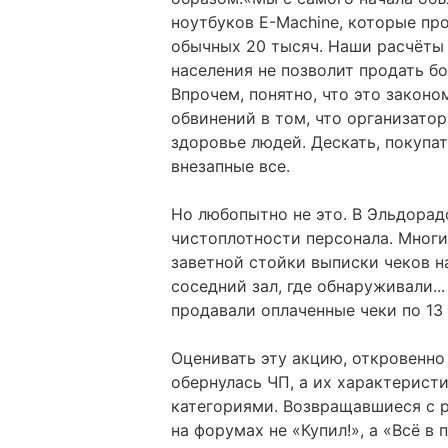
ноутбуков E-Machine, которые пр
обычных 20 тысяч. Наши расчёты 
населения не позволит продать б
Впрочем, понятно, что это закон
обвинений в том, что организато
здоровье людей. Дескать, покупа
внезапные все.
Но любопытно не это. В Эльдорадо
чистоплотности персонала. Многи
заветной стойки выписки чеков на
соседний зал, где обнаруживали..
продавали оплаченные чеки по 13
Оценивать эту акцию, откровенно
обернулась ЧП, а их характерис
категориями. Возвращавшиеся с 
на форумах не «Купил!», а «Всё в