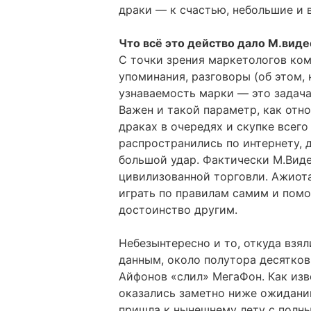
драки — к счастью, небольшие и 
Что всё это действо дало М.виде
С точки зрения маркетологов ко
упоминания, разговоры (об этом, 
узнаваемость марки — это задач
Важен и такой параметр, как отн
драках в очередях и скупке всег
распространились по интернету, 
большой удар. Фактически М.Виде
цивилизованной торговли. Ажиота
играть по правилам самим и помо
достоинство другим.
Небезынтересно и то, откуда взял
данным, около полутора десятков
Айфонов «слил» МегаФон. Как изв
оказались заметно ниже ожидани
пришла к нынешнему лету с полн