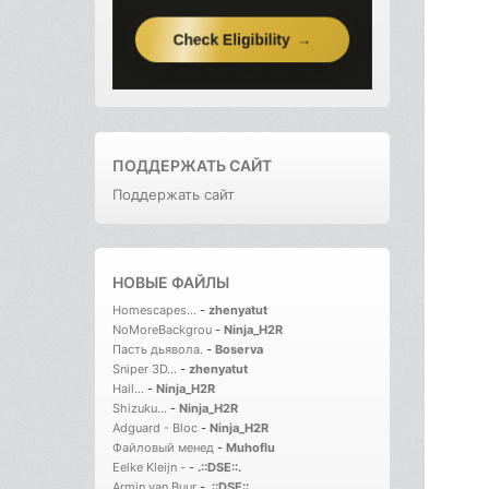
ПОДДЕРЖАТЬ САЙТ
Поддержать сайт
НОВЫЕ ФАЙЛЫ
Homescapes...
-
zhenyatut
NoMoreBackgrou
-
Ninja_H2R
Пасть дьявола.
-
Boserva
Sniper 3D...
-
zhenyatut
Hail...
-
Ninja_H2R
Shizuku...
-
Ninja_H2R
Adguard - Bloc
-
Ninja_H2R
Файловый менед
-
Muhoflu
Eelke Kleijn -
-
.::DSE::.
Armin van Buur
-
.::DSE::.