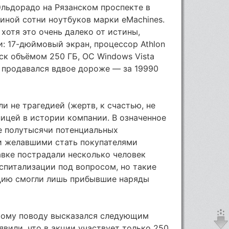
льдорадо на Рязанском проспекте в
иной сотни ноутбуков марки eMachines.
 хотя это очень далеко от истины,
и: 17-дюймовый экран, процессор Athlon
иск объёмом 250 ГБ, ОС Windows Vista
 продавался вдвое дороже — за 19990
ли не трагедией (жертв, к счастью, не
ницей в истории компании. В означенное
е полутысячи потенциальных
и желавшими стать покупателями
вке пострадали несколько человек
спитализации под вопросом, но такие
ацию смогли лишь прибывшие наряды
тому поводу высказался следующим
явили, что в акции участвует только 250