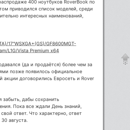
распродаже 400 ноутбуков RoverBook по
этом приводился список моделей, среди
вительно интересных наименований,
ATA)/17"WSXGA+(GS)/GF8600MGT-
am/L1G/Vista Premium x64
давался (да и продаётся) более чем за
нями позже появилось официальное
й акции договорились Евросеть и Rover
я забыть, дабы сохранить
ния. Пока все ждали День знаний,
свой ответ. Что характерно, ответ
 30 августа.