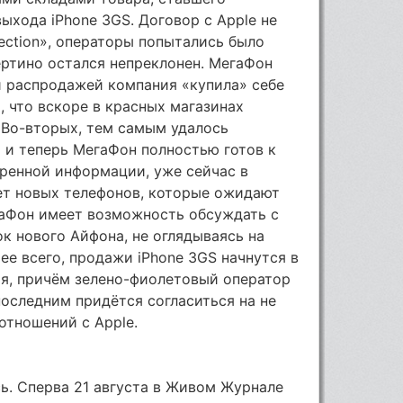
ыхода iPhone 3GS. Договор с Apple не
tection», операторы попытались было
пертино остался непреклонен. МегаФон
ой распродажей компания «купила» себе
, что вскоре в красных магазинах
 Во-вторых, тем самым удалось
и и теперь МегаФон полностью готов к
ренной информации, уже сейчас в
ет новых телефонов, которые ожидают
аФон имеет возможность обсуждать с
к нового Айфона, не оглядываясь на
е всего, продажи iPhone 3GS начнутся в
ря, причём зелено-фиолетовый оператор
 последним придётся согласиться на не
отношений с Apple.
ь. Сперва 21 августа в Живом Журнале