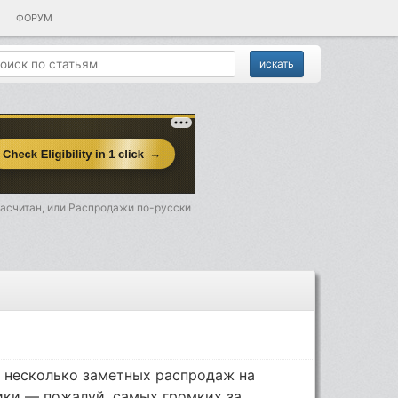
ФОРУМ
засчитан, или Распродажи по-русски
 несколько заметных распродаж на
ики — пожалуй, самых громких за