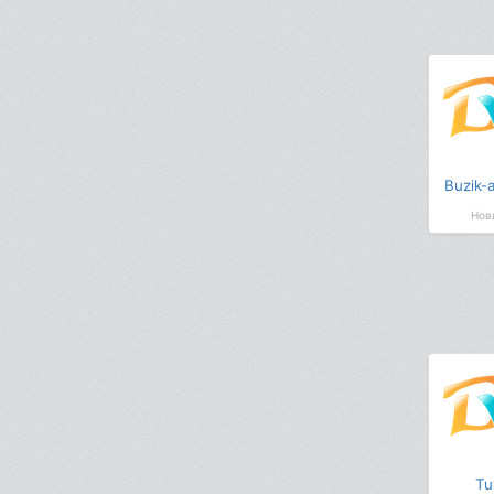
Buzik-
Нов
Tu