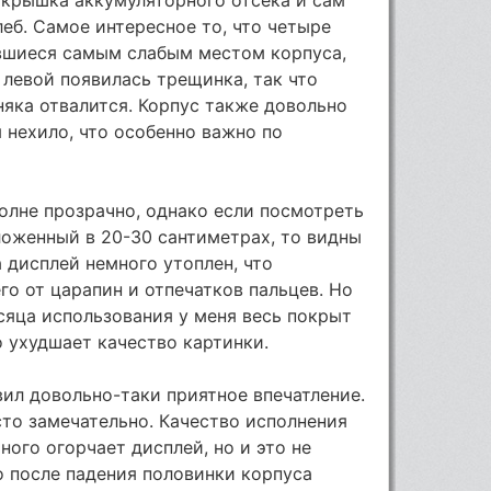
леб. Самое интересное то, что четыре
авшиеся самым слабым местом корпуса,
 левой появилась трещинка, так что
няка отвалится. Корпус также довольно
 нехило, что особенно важно по
олне прозрачно, однако если посмотреть
оложенный в 20-30 сантиметрах, то видны
 дисплей немного утоплен, что
о от царапин и отпечатков пальцев. Но
есяца использования у меня весь покрыт
 ухудшает качество картинки.
ил довольно-таки приятное впечатление.
сто замечательно. Качество исполнения
ого огорчает дисплей, но и это не
то после падения половинки корпуса