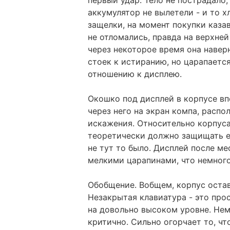
аккумулятор не вылетели - и то х
защелки, на момент покупки каз
не отломались, правда на верхней
через некоторое время она навер
стоек к истиранию, но царапается
отношению к дисплею.
Окошко под дисплей в корпусе вп
через него на экран компа, расп
искажения. Относительно корпуса
теоретически должно защищать ег
не тут то было. Дисплей после м
мелкими царапинами, что немного
Обобщение. Вобщем, корпус остав
Незакрытая клавиатура - это про
на довольно высоком уровне. Немн
критично. Сильно огорчает то, ч