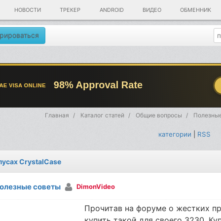
НОВОСТИ
ТРЕКЕР
ANDROID
ВИДЕО
ОБМЕННИК
рироваться
Главная
Каталог статей
Общие вопросы
Полезные
категории
|
RSS
пусах CrystalCase
олезные советы
DimonVideo
Прочитав на форуме о жестких пр
купить такой для своего 3230. Ку