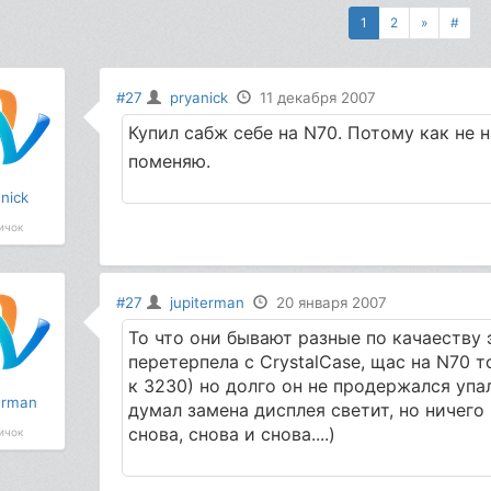
1
2
»
#
#27
pryanick
11 декабря 2007
Купил сабж себе на N70. Потому как не
поменяю.
nick
ичок
#27
jupiterman
20 января 2007
То что они бывают разные по качаеству 
перетерпела с CrystalCase, щас на N70 т
к 3230) но долго он не продержался упа
erman
думал замена дисплея светит, но ничего 
снова, снова и снова....)
ичок