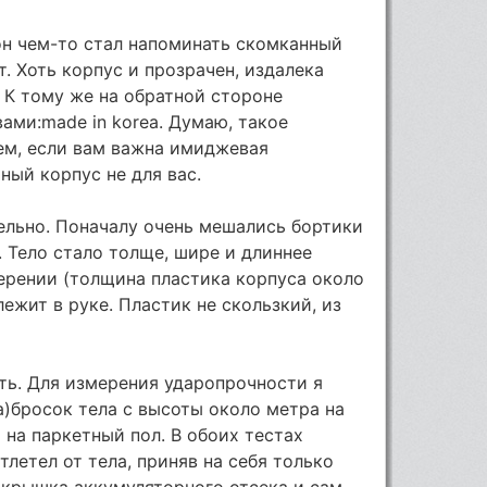
он чем-то стал напоминать скомканный
. Хоть корпус и прозрачен, издалека
 К тому же на обратной стороне
ами:made in korea. Думаю, такое
ем, если вам важна имиджевая
ный корпус не для вас.
ельно. Поначалу очень мешались бортики
. Тело стало толще, шире и длиннее
ерении (толщина пластика корпуса около
лежит в руке. Пластик не скользкий, из
ть. Для измерения ударопрочности я
а)бросок тела с высоты около метра на
 на паркетный пол. В обоих тестах
летел от тела, приняв на себя только
, крышка аккумуляторного отсека и сам