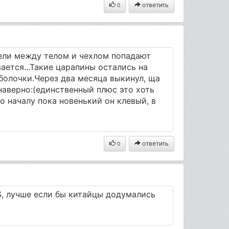
ответить
0
ели между телом и чехлом попадают
ается...Такие царапины остались на
болочки.Через два месяца выкинул, ща
наверно:(единственный плюс это хоть
о началу пока новенький он клевый, в
ответить
0
 $, лучше если бы китайцы додумались