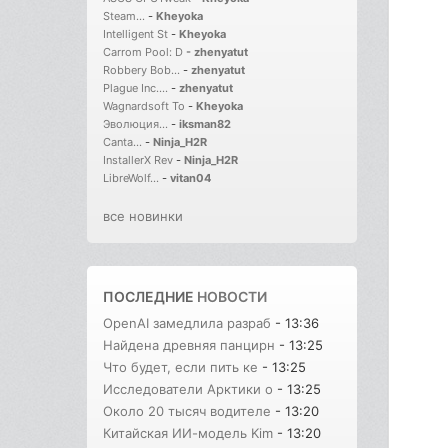
Steam...
-
Kheyoka
Intelligent St
-
Kheyoka
Carrom Pool: D
-
zhenyatut
Robbery Bob...
-
zhenyatut
Plague Inc....
-
zhenyatut
Wagnardsoft To
-
Kheyoka
Эволюция...
-
iksman82
Canta...
-
Ninja_H2R
InstallerX Rev
-
Ninja_H2R
LibreWolf...
-
vitan04
все новинки
ПОСЛЕДНИЕ
НОВОСТИ
OpenAI замедлила разраб
- 13:36
Найдена древняя панцирн
- 13:25
Что будет, если пить ке
- 13:25
Исследователи Арктики о
- 13:25
Около 20 тысяч водителе
- 13:20
Китайская ИИ-модель Kim
- 13:20