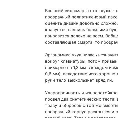
Внешний вид смарта стал хуже - 
прозрачный полиэтиленовый пакет
оценить дизайн довольно сложно.
красуется надпись большими букв
понравится далеко не всем. Вобщ
составляющая смарта, то прозрач
Эргономика ухудшилась незначит
вокруг клавиатуры, потом привык
примерно на 1,2 мм в каждом изм
0,6 мм), вследствие чего хорошо 
руки тело выскользнет вряд ли.
Ударопрочность и износостойкос
провел два синтетических теста: 
траву и б)бросок с той же высоты
прозрачный корпус раскрылся и от
первый удар. Тело не пострадало