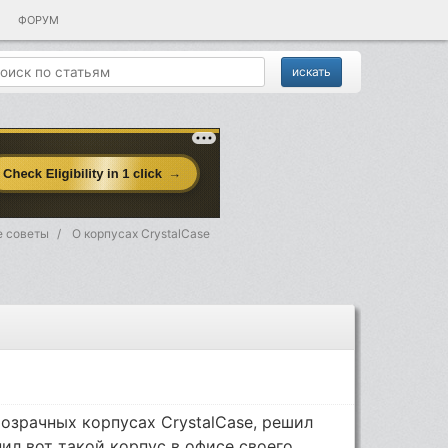
ФОРУМ
 советы
О корпусах CrystalCase
озрачных корпусах CrystalCase, решил
пил вот такой корпус в офисе своего