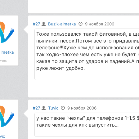
#27
Buzik-almetka
9 ноября 2006
Тоже пользовался такой фиговиной, в щ
пылинки, песок.Потом все это придавлив
телефоне!!!Хуже чем до использования о
almetka
так ходю-плохее чем есть уже не будет 
какая то защита от ударов и падений.А п
ичок
руке лежит удобно.
#27
Tuvic
9 ноября 2006
у нас такие "чехлы" для телефонов 1-1.5
такие чехлы для кпк выпустить...
vic