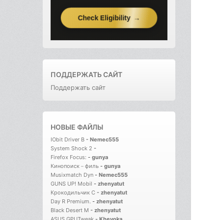
ПОДДЕРЖАТЬ САЙТ
Поддержать сайт
НОВЫЕ ФАЙЛЫ
IObit Driver B
-
Nemec555
System Shock 2
-
Firefox Focus:
-
gunya
Кинопоиск－филь
-
gunya
Musixmatch Dyn
-
Nemec555
GUNS UP! Mobil
-
zhenyatut
Крокодильчик С
-
zhenyatut
Day R Premium.
-
zhenyatut
Black Desert M
-
zhenyatut
ASUS GPUTweak
-
Kheyoka