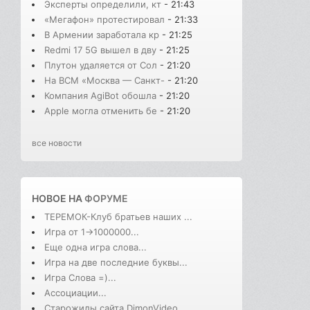
Эксперты определили, кт
- 21:43
«Мегафон» протестировал
- 21:33
В Армении заработала кр
- 21:25
Redmi 17 5G вышел в дву
- 21:25
Плутон удаляется от Сол
- 21:20
На ВСМ «Москва — Санкт-
- 21:20
Компания AgiBot обошла
- 21:20
Apple могла отменить бе
- 21:20
все новости
НОВОЕ НА
ФОРУМЕ
ТЕРЕМОК-Клуб братьев наших ...
Игра от 1->1000000...
Еще одна игра слова...
Игра на две последние буквы...
Игра Слова =)...
Ассоциации...
Старожилы сайта DimonVideo...