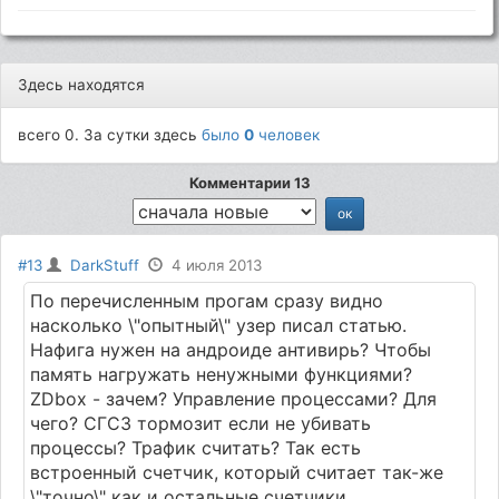
Здесь находятся
всего 0. За сутки здесь
было
0
человек
Комментарии 13
#13
DarkStuff
4 июля 2013
По перечисленным прогам сразу видно
насколько \"опытный\" узер писал статью.
Нафига нужен на андроиде антивирь? Чтобы
память нагружать ненужными функциями?
ZDbox - зачем? Управление процессами? Для
чего? СГС3 тормозит если не убивать
процессы? Трафик считать? Так есть
встроенный счетчик, который считает так-же
\"точно\" как и остальные счетчики.