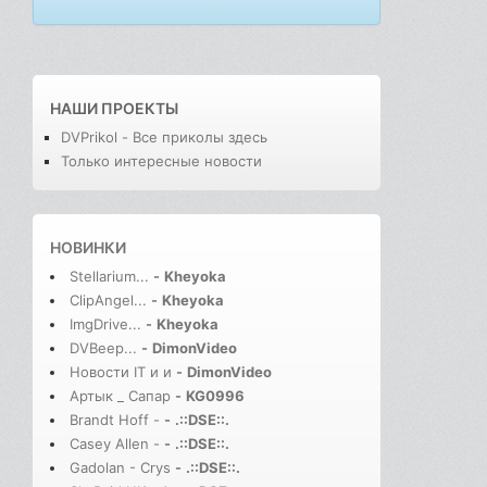
НАШИ ПРОЕКТЫ
DVPrikol - Все приколы здесь
Только интересные новости
НОВИНКИ
Stellarium...
-
Kheyoka
ClipAngel...
-
Kheyoka
ImgDrive...
-
Kheyoka
DVBeep...
-
DimonVideo
Новости IT и и
-
DimonVideo
Артык _ Сапар
-
KG0996
Brandt Hoff -
-
.::DSE::.
Casey Allen -
-
.::DSE::.
Gadolan - Crys
-
.::DSE::.