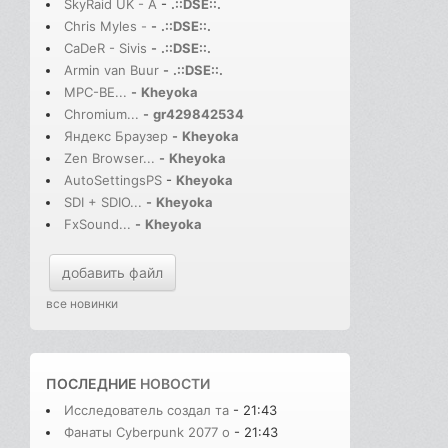
SkyRaid UK - A
-
.::DSE::.
Chris Myles -
-
.::DSE::.
CaDeR - Sivis
-
.::DSE::.
Armin van Buur
-
.::DSE::.
MPC-BE...
-
Kheyoka
Chromium...
-
gr429842534
Яндекс Браузер
-
Kheyoka
Zen Browser...
-
Kheyoka
AutoSettingsPS
-
Kheyoka
SDI + SDIO...
-
Kheyoka
FxSound...
-
Kheyoka
добавить файл
все новинки
ПОСЛЕДНИЕ
НОВОСТИ
Исследователь создал та
- 21:43
Фанаты Cyberpunk 2077 о
- 21:43