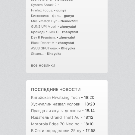
System Shock 2
-
Firefox Focus:
-
gunya
Кинопоиск－филь
-
gunya
Musixmatch Dyn
-
Nemec555
GUNS UP! Mobil
-
zhenyatut
Крокодильчик С
-
zhenyatut
Day R Premium.
-
zhenyatut
Black Desert M
-
zhenyatut
ASUS GPUTweak
-
Kheyoka
Steam...
-
Kheyoka
все новинки
ПОСЛЕДНИЕ
НОВОСТИ
Китайская Hwatsing Tech
- 18:20
Хуснуллин назвал услови
- 18:20
Правда ли акулы должны
- 18:14
Издатель Grand Theft Au
- 18:12
Motorola Edge 70 Neo по
- 18:10
В Сети определили 25 лу
- 17:58