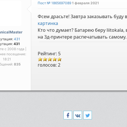
Пост № 1865697089
1 февраля 2021
Фсем драсьте! Завтра заказывать буду 
картинка
Кто что думает? Батарею беру liitokala,
nicalMaster
на 3д-принтере распечатывать самому.
утация:
431
утация:
431
йте с 2008 года |
Рейтинг: 5
нее посещение:
18:21
голосов:
2
бщений:
835