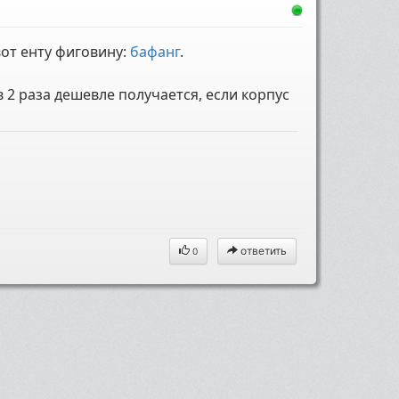
вот енту фиговину:
бафанг
.
 в 2 раза дешевле получается, если корпус
ответить
0