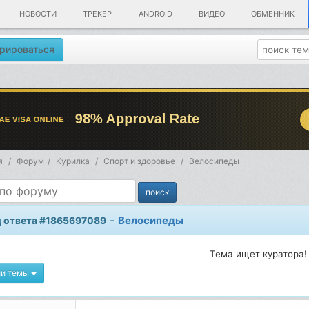
НОВОСТИ
ТРЕКЕР
ANDROID
ВИДЕО
ОБМЕННИК
рироваться
я
Форум
Kурилка
Спорт и здоровье
Велосипеды
-
Велосипеды
 ответа #1865697089
Тема ищет куратора!
ии темы