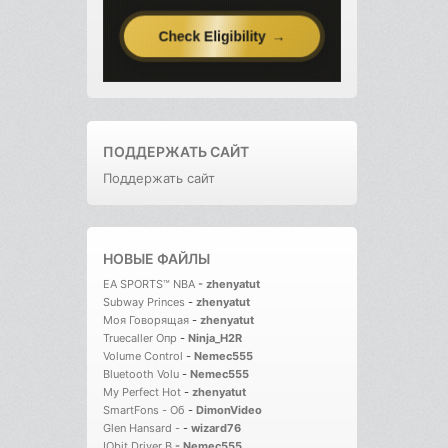
ПОДДЕРЖАТЬ САЙТ
Поддержать сайт
НОВЫЕ ФАЙЛЫ
EA SPORTS™ NBA
-
zhenyatut
Subway Princes
-
zhenyatut
Моя Говорящая
-
zhenyatut
Truecaller Опр
-
Ninja_H2R
Volume Control
-
Nemec555
Bluetooth Volu
-
Nemec555
My Perfect Hot
-
zhenyatut
SmartFons - Об
-
DimonVideo
Glen Hansard -
-
wizard76
IObit Driver B
-
Nemec555