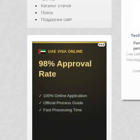
Каталог статей
Поиск
Поддержи сайт
Tech
Реп
реп
| на са
послед
соо