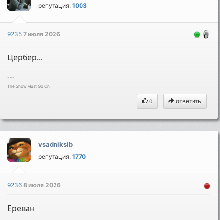
репутация:
1003
9235
7 июля 2026
Цербер...
---
The Show Must Go On
ответить
0
vsadniksib
репутация:
1770
9236
8 июля 2026
Ереван