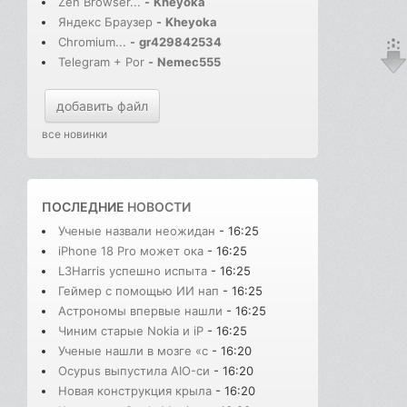
Zen Browser...
-
Kheyoka
Яндекс Браузер
-
Kheyoka
Chromium...
-
gr429842534
Telegram + Por
-
Nemec555
добавить файл
все новинки
ПОСЛЕДНИЕ
НОВОСТИ
Ученые назвали неожидан
- 16:25
iPhone 18 Pro может ока
- 16:25
L3Harris успешно испыта
- 16:25
Геймер с помощью ИИ нап
- 16:25
Астрономы впервые нашли
- 16:25
Чиним старые Nokia и iP
- 16:25
Ученые нашли в мозге «с
- 16:20
Ocypus выпустила AIO-си
- 16:20
Новая конструкция крыла
- 16:20