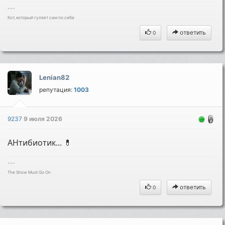
---
Кот, который гуляет сам по себе
ответить
0
Lenian82
репутация:
1003
9237
9 июля 2026
АНтибиотик... 💊
---
The Show Must Go On
ответить
0