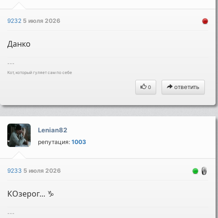
9232
5 июля 2026
Данко
---
Кот, который гуляет сам по себе
ответить
0
Lenian82
репутация:
1003
9233
5 июля 2026
КОзерог... ♑
---