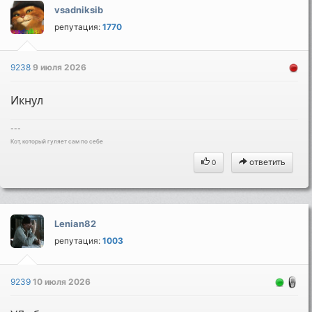
vsadniksib
репутация:
1770
9238
9 июля 2026
Икнул
---
Кот, который гуляет сам по себе
ответить
0
Lenian82
репутация:
1003
9239
10 июля 2026