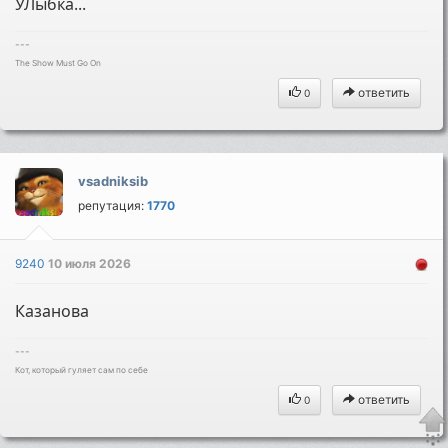
УЛыбка...
---
The Show Must Go On
ответить
0
vsadniksib
репутация:
1770
9240
10 июля 2026
Казанова
---
Кот, который гуляет сам по себе
ответить
0