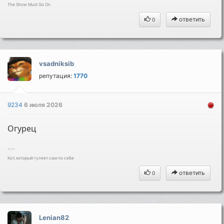
The Show Must Go On
ответить
0
vsadniksib
репутация:
1770
9234
6 июля 2026
Огурец
---
Кот, который гуляет сам по себе
ответить
0
Lenian82