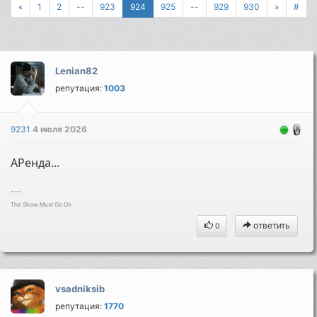
«
1
2
--
923
924
925
--
929
930
»
#
Lenian82
репутация:
1003
9231
4 июля 2026
АРенда...
---
The Show Must Go On
ответить
0
vsadniksib
репутация:
1770