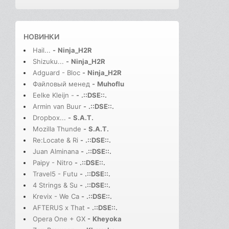
НОВИНКИ
Hail...
-
Ninja_H2R
Shizuku...
-
Ninja_H2R
Adguard - Bloc
-
Ninja_H2R
Файловый менед
-
Muhoflu
Eelke Kleijn -
-
.::DSE::.
Armin van Buur
-
.::DSE::.
Dropbox...
-
S.A.T.
Mozilla Thunde
-
S.A.T.
Re:Locate & Ri
-
.::DSE::.
Juan Alminana
-
.::DSE::.
Paipy - Nitro
-
.::DSE::.
Travel5 - Futu
-
.::DSE::.
4 Strings & Su
-
.::DSE::.
Krevix - We Ca
-
.::DSE::.
AFTERUS x That
-
.::DSE::.
Opera One + GX
-
Kheyoka