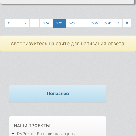
«
1
2
--
624
625
626
--
635
636
»
#
Авторизуйтесь на сайте для написания ответа.
Полезное
НАШИ ПРОЕКТЫ
DVPrikol - Все приколы здесь