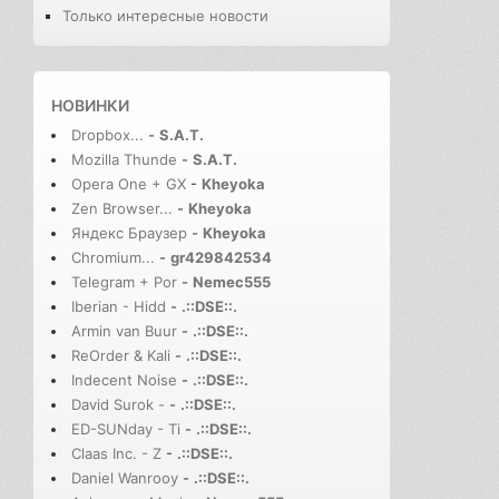
Только интересные новости
НОВИНКИ
Dropbox...
-
S.A.T.
Mozilla Thunde
-
S.A.T.
Opera One + GX
-
Kheyoka
Zen Browser...
-
Kheyoka
Яндекс Браузер
-
Kheyoka
Chromium...
-
gr429842534
Telegram + Por
-
Nemec555
Iberian - Hidd
-
.::DSE::.
Armin van Buur
-
.::DSE::.
ReOrder & Kali
-
.::DSE::.
Indecent Noise
-
.::DSE::.
David Surok -
-
.::DSE::.
ED-SUNday - Ti
-
.::DSE::.
Claas Inc. - Z
-
.::DSE::.
Daniel Wanrooy
-
.::DSE::.