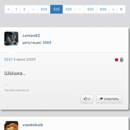
«
1
2
--
624
625
626
--
635
636
»
#
Lenian82
репутация:
1003
6241
5 июня 2026
ШЫшка...
---
The Show Must Go On
ответить
0
vsadniksib