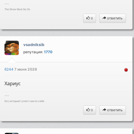
---
The Show Must Go On
ответить
0
vsadniksib
репутация:
1770
6244
7 июня 2026
Хариус
---
Кот, который гуляет сам по себе
ответить
0