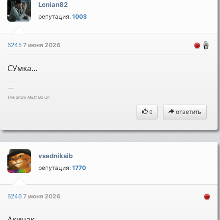
Lenian82
репутация:
1003
6245
7 июня 2026
СУмка...
---
The Show Must Go On
ответить
0
vsadniksib
репутация:
1770
6246
7 июня 2026
Акинак