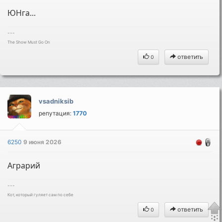
ЮНга...
---
The Show Must Go On
ответить
0
vsadniksib
репутация:
1770
6250
9 июня 2026
Аграрий
---
Кот, который гуляет сам по себе
ответить
0