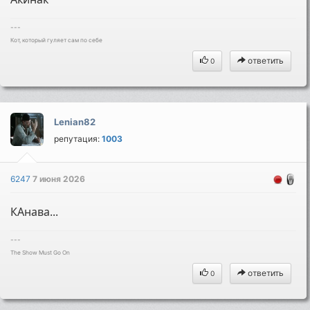
---
Кот, который гуляет сам по себе
ответить
0
Lenian82
репутация:
1003
6247
7 июня 2026
КАнава...
---
The Show Must Go On
ответить
0