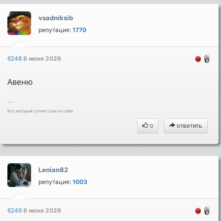
vsadniksib
репутация:
1770
6248
8 июня 2026
Авеню
---
Кот, который гуляет сам по себе
ответить
0
Lenian82
репутация:
1003
6249
8 июня 2026