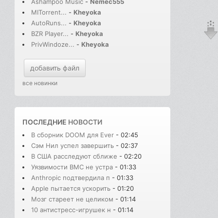
Ashampoo Music
-
Nemec555
MITorrent...
-
Kheyoka
AutoRuns...
-
Kheyoka
BZR Player...
-
Kheyoka
PrivWindoze...
-
Kheyoka
добавить файл
все новинки
ПОСЛЕДНИЕ
НОВОСТИ
В сборник DOOM для Ever
- 02:45
Сэм Нил успел завершить
- 02:37
В США расследуют сближе
- 02:20
Уязвимости BMC не устра
- 01:33
Anthropic подтвердила п
- 01:33
Apple пытается ускорить
- 01:20
Мозг стареет не целиком
- 01:14
10 антистресс-игрушек н
- 01:14