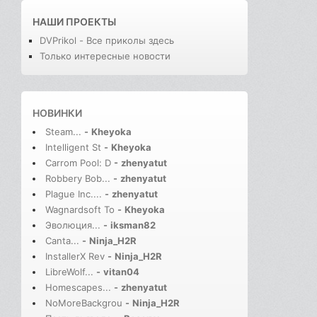
НАШИ ПРОЕКТЫ
DVPrikol - Все приколы здесь
Только интересные новости
НОВИНКИ
Steam...
-
Kheyoka
Intelligent St
-
Kheyoka
Carrom Pool: D
-
zhenyatut
Robbery Bob...
-
zhenyatut
Plague Inc....
-
zhenyatut
Wagnardsoft To
-
Kheyoka
Эволюция...
-
iksman82
Canta...
-
Ninja_H2R
InstallerX Rev
-
Ninja_H2R
LibreWolf...
-
vitan04
Homescapes...
-
zhenyatut
NoMoreBackgrou
-
Ninja_H2R