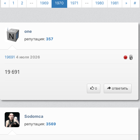
«
1
2
--
1969
1970
1971
--
1980
1981
»
#
one
репутация:
357
19691
4 июля 2026
19 691
ответить
0
Sodomca
репутация:
3569