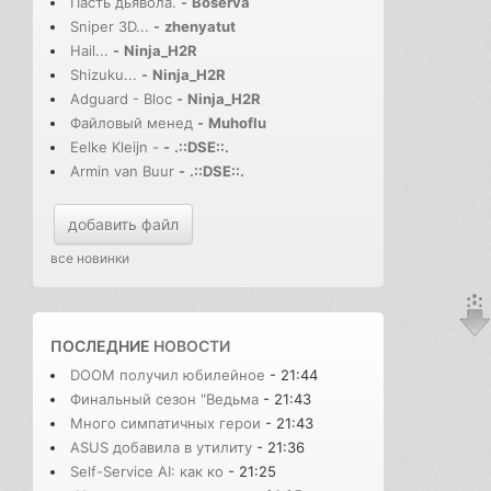
Пасть дьявола.
-
Boserva
Sniper 3D...
-
zhenyatut
Hail...
-
Ninja_H2R
Shizuku...
-
Ninja_H2R
Adguard - Bloc
-
Ninja_H2R
Файловый менед
-
Muhoflu
Eelke Kleijn -
-
.::DSE::.
Armin van Buur
-
.::DSE::.
добавить файл
все новинки
ПОСЛЕДНИЕ
НОВОСТИ
DOOM получил юбилейное
- 21:44
Финальный сезон "Ведьма
- 21:43
Много симпатичных герои
- 21:43
ASUS добавила в утилиту
- 21:36
Self-Service AI: как ко
- 21:25