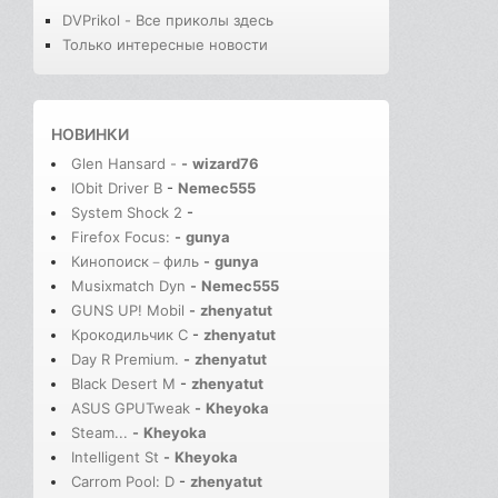
DVPrikol - Все приколы здесь
Только интересные новости
НОВИНКИ
Glen Hansard -
-
wizard76
IObit Driver B
-
Nemec555
System Shock 2
-
Firefox Focus:
-
gunya
Кинопоиск－филь
-
gunya
Musixmatch Dyn
-
Nemec555
GUNS UP! Mobil
-
zhenyatut
Крокодильчик С
-
zhenyatut
Day R Premium.
-
zhenyatut
Black Desert M
-
zhenyatut
ASUS GPUTweak
-
Kheyoka
Steam...
-
Kheyoka
Intelligent St
-
Kheyoka
Carrom Pool: D
-
zhenyatut