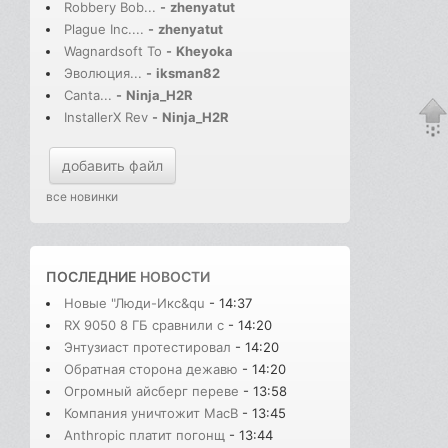
Robbery Bob...
-
zhenyatut
Plague Inc....
-
zhenyatut
Wagnardsoft To
-
Kheyoka
Эволюция...
-
iksman82
Canta...
-
Ninja_H2R
InstallerX Rev
-
Ninja_H2R
добавить файл
все новинки
ПОСЛЕДНИЕ
НОВОСТИ
Новые "Люди-Икс&qu
- 14:37
RX 9050 8 ГБ сравнили с
- 14:20
Энтузиаст протестировал
- 14:20
Обратная сторона дежавю
- 14:20
Огромный айсберг переве
- 13:58
Компания уничтожит MacB
- 13:45
Anthropic платит погонщ
- 13:44