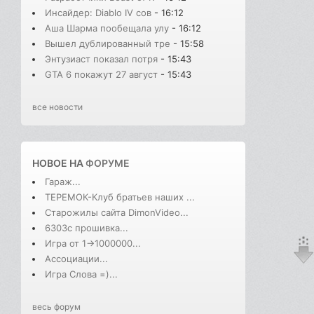
Инсайдер: Diablo IV сов
- 16:12
Аша Шарма пообещала улу
- 16:12
Вышел дублированный тре
- 15:58
Энтузиаст показал потря
- 15:43
GTA 6 покажут 27 август
- 15:43
все новости
НОВОЕ НА
ФОРУМЕ
Гараж...
ТЕРЕМОК-Клуб братьев наших ...
Старожилы сайта DimonVideo...
6303с прошивка...
Игра от 1->1000000...
Ассоциации...
Игра Слова =)...
весь форум