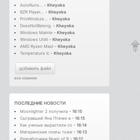
AutoRuns...
-
Kheyoka
BZR Player...
-
Kheyoka
PrivWindoze...
-
Kheyoka
DoesNotBelong.
-
Kheyoka
Windows Mainte
-
Kheyoka
Windows Utilit
-
Kheyoka
AMD Ryzen Mast
-
Kheyoka
Temperature Ic
-
Kheyoka
добавить файл
все новинки
ПОСЛЕДНИЕ
НОВОСТИ
Moonlighter 2 получила
- 16:15
Сыгравший Яна Птачек в
- 16:15
Как ученые вырастили со
- 16:14
Материнские платы тоже
- 16:13
Разработчики Beast of R
- 16:12