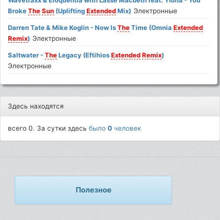
Wavetraxx & Eloquentia with Lasse Macbeth feat. Ylona - You
Broke
The
Sun
(Uplifting
Extended
Mix)
Электронные
Darren Tate & Mike Koglin - Now Is
The
Time (Omnia
Extended
Remix
)
Электронные
Saltwater -
The
Legacy (Eftihios
Extended
Remix
)
Электронные
Здесь находятся
всего 0. За сутки здесь
было
0
человек
Полезное