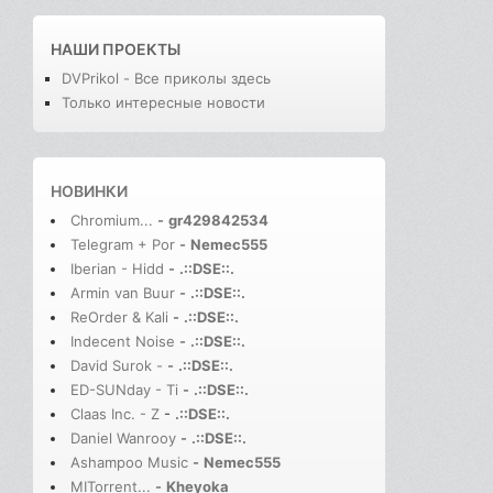
НАШИ ПРОЕКТЫ
DVPrikol - Все приколы здесь
Только интересные новости
НОВИНКИ
Chromium...
-
gr429842534
Telegram + Por
-
Nemec555
Iberian - Hidd
-
.::DSE::.
Armin van Buur
-
.::DSE::.
ReOrder & Kali
-
.::DSE::.
Indecent Noise
-
.::DSE::.
David Surok -
-
.::DSE::.
ED-SUNday - Ti
-
.::DSE::.
Claas Inc. - Z
-
.::DSE::.
Daniel Wanrooy
-
.::DSE::.
Ashampoo Music
-
Nemec555
MITorrent...
-
Kheyoka