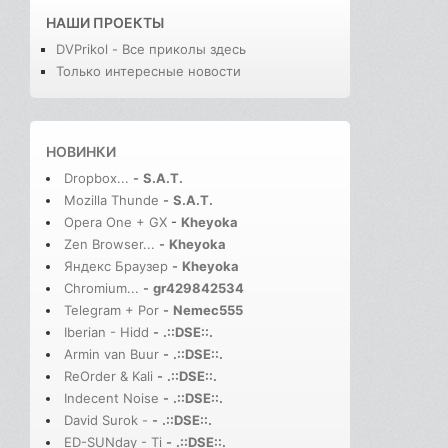
НАШИ ПРОЕКТЫ
DVPrikol - Все приколы здесь
Только интересные новости
НОВИНКИ
Dropbox...
-
S.A.T.
Mozilla Thunde
-
S.A.T.
Opera One + GX
-
Kheyoka
Zen Browser...
-
Kheyoka
Яндекс Браузер
-
Kheyoka
Chromium...
-
gr429842534
Telegram + Por
-
Nemec555
Iberian - Hidd
-
.::DSE::.
Armin van Buur
-
.::DSE::.
ReOrder & Kali
-
.::DSE::.
Indecent Noise
-
.::DSE::.
David Surok -
-
.::DSE::.
ED-SUNday - Ti
-
.::DSE::.