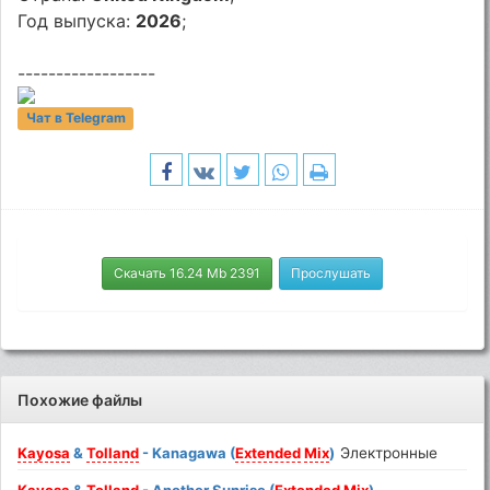
Год выпуска:
2026
;
------------------
Чат в Telegram
Скачать 16.24 Mb 2391
Прослушать
Похожие файлы
Kayosa
&
Tolland
- Kanagawa (
Extended
Mix
)
Электронные