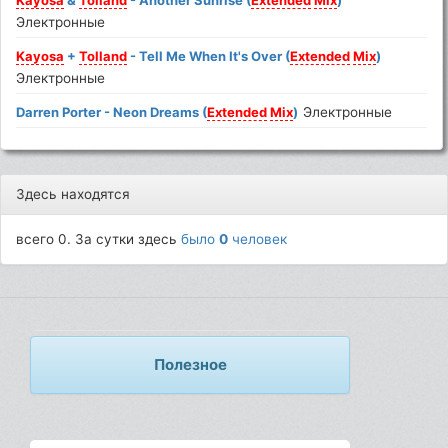
Kayosa
&
Tolland
- Another Sunrise (
Extended
Mix
)
Электронные
Kayosa
+
Tolland
- Tell Me When It's Over (
Extended
Mix
)
Электронные
Darren Porter - Neon Dreams (
Extended
Mix
)
Электронные
Здесь находятся
всего 0. За сутки здесь
было
0
человек
Полезное