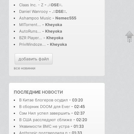
Claas Inc. - Z
-
.::DSE::.
Daniel Wanrooy
-
.::DSE::.
Ashampoo Music
-
Nemec555
MITorrent...
-
Kheyoka
AutoRuns...
-
Kheyoka
BZR Player...
-
Kheyoka
PrivWindoze...
-
Kheyoka
добавить файл
все новинки
ПОСЛЕДНИЕ
НОВОСТИ
В Китае блогеров осудил
- 03:20
В сборник DOOM для Ever
- 02:45
Сэм Нил успел завершить
- 02:37
В США расследуют сближе
- 02:20
Уязвимости BMC не устра
- 01:33
Anthropic подтвердила п
- 01:33