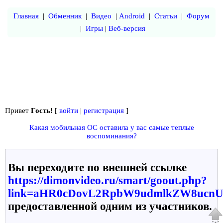
Главная
|
Обменник
|
Видео
|
Android
|
Статьи
|
Форум
|
Игры
|
Веб-версия
Привет
Гость
! [
войти
|
регистрация
]
Какая мобильная ОС оставила у вас самые теплые
воспоминания?
Вы переходите по внешней ссылке
https://dimonvideo.ru/smart/goout.php?
link=aHR0cDovL2RpbW9udmlkZW8uc
предоставленной одним из участников.