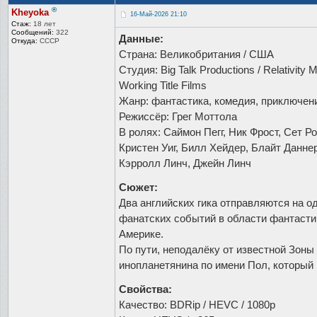
®
Kheyoka
16-Май-2026 21:10
Стаж:
18 лет
Сообщений:
322
Данные:
Откуда:
СССР
Страна: Великобритания / США
Студия: Big Talk Productions / Relativity M
Working Title Films
Жанр: фантастика, комедия, приключен
Режиссёр: Грег Моттола
В ролях: Саймон Пегг, Ник Фрост, Сет Р
Кристен Уиг, Билл Хейдер, Блайт Данне
Кэрролл Линч, Джейн Линч
Сюжет:
Два английских гика отправляются на о
фанатских событий в области фантасти
Америке.
По пути, неподалёку от известной Зоны
инопланетянина по имени Пол, который
Свойства:
Качество: BDRip / HEVC / 1080p