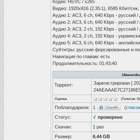
Кодек: HEVC / x265
Видео: 1920x816 (2.35:1), 6585 Кбит/се
Аудио 1: AC3, 6 ch, 640 Kbps - русский 
Аудио 2: AC3, 6 ch, 640 Kbps - русский 
Аудио 3: AC3, 2 ch, 192 Kbps - русский 
Аудио 4: AC3, 2 ch, 192 Kbps - украински
Аудио 5: AC3, 6 ch, 640 Kbps - английски
Субтитры: русские форсированные и по
Навигация по главам: есть
Продолжительность: 01:43:40
[dimonvideo
Зарегистрирован [
20
Торрент:
24AEAAAE7C27186E
Оценка:
(Голосов:
0
)
Поблагодарили:
1
(
списо
Статус:
√
проверено
Скачан:
1 раз
Размер:
6,44 GB