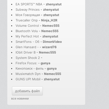
EA SPORTS™ NBA
-
zhenyatut
Subway Princes
-
zhenyatut
Моя Говорящая
-
zhenyatut
Truecaller Опр
-
Ninja_H2R
Volume Control
-
Nemec555
Bluetooth Volu
-
Nemec555
My Perfect Hot
-
zhenyatut
SmartFons - Об
-
DimonVideo
Glen Hansard -
-
wizard76
IObit Driver B
-
Nemec555
System Shock 2
-
Firefox Focus:
-
gunya
Кинопоиск－филь
-
gunya
Musixmatch Dyn
-
Nemec555
GUNS UP! Mobil
-
zhenyatut
добавить файл
все новинки