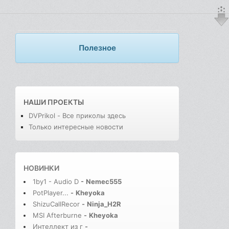
Полезное
НАШИ ПРОЕКТЫ
DVPrikol - Все приколы здесь
Только интересные новости
НОВИНКИ
1by1 - Audio D
-
Nemec555
PotPlayer...
-
Kheyoka
ShizuCallRecor
-
Ninja_H2R
MSI Afterburne
-
Kheyoka
Интеллект из г
-