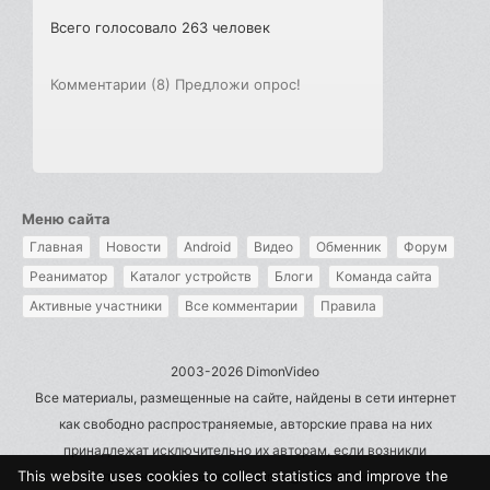
Всего голосовало 263 человек
Комментарии (8)
Предложи опрос!
Меню сайта
Главная
Новости
Android
Видео
Обменник
Форум
Реаниматор
Каталог устройств
Блоги
Команда сайта
Активные участники
Все комментарии
Правила
2003-2026 DimonVideo
Все материалы, размещенные на сайте, найдены в сети интернет
как свободно распространяемые, авторские права на них
принадлежат исключительно их авторам, если возникли
This website uses cookies to collect statistics and improve the
претензии - пишите на admin@dimonvideo.ru