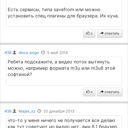
Есть сервисы, типа savefrom или можно
установить спец плагины для браузера. Их куча.
ответить
0
#39
disco-pogo
5 май 2014
Ребята подскажите, а видео поток вытянуть
можно, например формата m3u или m3u8 этой
софтиной?
ответить
0
#39
Majak_xz
20 декабря 2013
что-то у меня ничего не получается все делаю
как тут советуют но видео нет.. вин 8.1 браузер