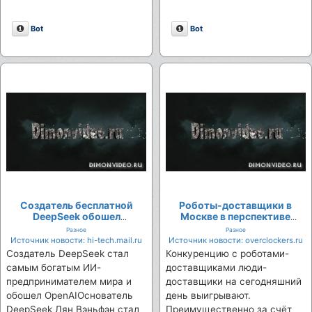
Описание
Описание
Bot
Bot
Создатель бесплатной
Роботы-доставщики в
DeepSeek обошел
Москве в перспективе
основателей OpenAI по
смогут довозить грузы
Разное
Разное
размеру состояния
прямо до двери заказчика
Источник новости: hi-tech.mail.ru
Источник новости: overclockers.ru
Создатель DeepSeek стал
Конкуренцию с роботами-
самым богатым ИИ-
доставщиками люди-
предпринимателем мира и
доставщики на сегодняшний
обошел OpenAIОснователь
день выигрывают.
DeepSeek Лян Вэньфэн стал
Преимущественно за счёт