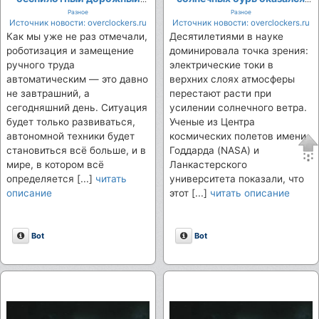
каток
выше, чем предполагали
Разное
Разное
учёные
Источник новости: overclockers.ru
Источник новости: overclockers.ru
Как мы уже не раз отмечали,
Десятилетиями в науке
роботизация и замещение
доминировала точка зрения:
ручного труда
электрические токи в
автоматическим — это давно
верхних слоях атмосферы
не завтрашний, а
перестают расти при
сегодняшний день. Ситуация
усилении солнечного ветра.
будет только развиваться,
Ученые из Центра
автономной техники будет
космических полетов имени
становиться всё больше, и в
Годдарда (NASA) и
мире, в котором всё
Ланкастерского
определяется [...]
читать
университета показали, что
описание
этот [...]
читать описание
Описание
Описание
Bot
Bot