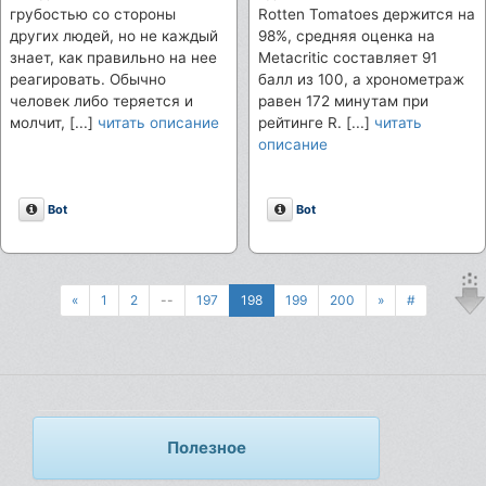
грубостью со стороны
Rotten Tomatoes держится на
других людей, но не каждый
98%, средняя оценка на
знает, как правильно на нее
Metacritic составляет 91
реагировать. Обычно
балл из 100, а хронометраж
человек либо теряется и
равен 172 минутам при
молчит, [...]
читать описание
рейтинге R. [...]
читать
описание
Описание
Описание
Bot
Bot
«
1
2
--
197
198
199
200
»
#
Полезное