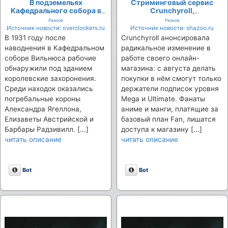
В подземельях
Стриминговый сервис
Кафедрального собора в
Crunchyroll,
Вильнюсе обнаружен
принадлежащий Sony,
Разное
Разное
тайник с королевскими
закрывает магазин для
Источник новости: overclockers.ru
Источник новости: shazoo.ru
регалиями XVI века
большинства подписчиков
В 1931 году после
Crunchyroll анонсировала
и вводит платный доступ к
наводнения в Кафедральном
радикальное изменение в
покупкам
соборе Вильнюса рабочие
работе своего онлайн-
обнаружили под зданием
магазина: с августа делать
королевские захоронения.
покупки в нём смогут только
Среди находок оказались
держатели подписок уровня
погребальные короны
Mega и Ultimate. Фанаты
Александра Ягеллона,
аниме и манги, платящие за
Елизаветы Австрийской и
базовый план Fan, лишатся
Барбары Радзивилл. [...]
доступа к магазину [...]
читать описание
читать описание
Описание
Описание
Bot
Bot