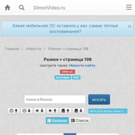
DimonVideo.ru
×
Какая мобильная ОС оставила у вас самые теплые
воспоминания?
Главная
Новости
Разное » страница 198
Разное » страница 198
смотрите также:
Новости сайта
3998 шт.
категории
RSS
по дате (более новые первыми)
Колонки
Список