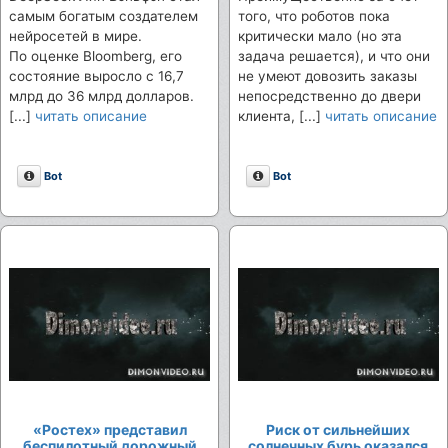
самым богатым создателем
того, что роботов пока
нейросетей в мире.
критически мало (но эта
По оценке Bloomberg, его
задача решается), и что они
состояние выросло с 16,7
не умеют довозить заказы
млрд до 36 млрд долларов.
непосредственно до двери
[...]
читать описание
клиента, [...]
читать описание
Описание
Описание
Bot
Bot
«Ростех» представил
Риск от сильнейших
беспилотный дорожный
солнечных бурь оказался