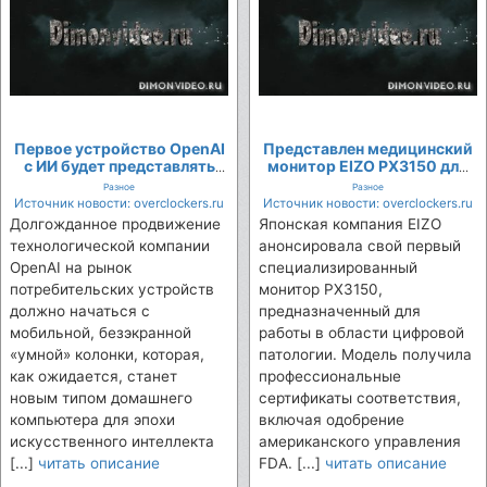
Первое устройство OpenAI
Представлен медицинский
с ИИ будет представлять
монитор EIZO PX3150 для
собой портативную
работы в цифровой
Разное
Разное
«умную« колонку без
патологии
Источник новости: overclockers.ru
Источник новости: overclockers.ru
дисплея
Долгожданное продвижение
Японская компания EIZO
технологической компании
анонсировала свой первый
OpenAI на рынок
специализированный
потребительских устройств
монитор PX3150,
должно начаться с
предназначенный для
мобильной, безэкранной
работы в области цифровой
«умной» колонки, которая,
патологии. Модель получила
как ожидается, станет
профессиональные
новым типом домашнего
сертификаты соответствия,
компьютера для эпохи
включая одобрение
искусственного интеллекта
американского управления
[...]
читать описание
FDA. [...]
читать описание