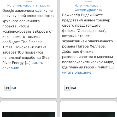
солнечной фермы для
предстоящего фильма про
Разное
Разное
компенсации выбросов
постапокалипсис
Источник новости: shazoo.ru
Источник новости:
дата-центров
"Созвездие пса"
www.playground.ru
Google заключила сделку на
Режиссёр Ридли Скотт
покупку всей электроэнергии
представил новый трейлер
крупного солнечного
своего предстоящего
проекта, чтобы
фильма "Созвездие пса",
компенсировать выбросы от
который станет
ископаемого топлива,
экранизацией одноимённого
сообщает The Financial
романа Питера Хеллера.
Times. Поисковый гигант
Действие фильма
заберёт 100 процентов
разворачивается в мрачном
начальной выработки Steel
постапокалиптическом мире,
River Energy [...]
читать
где главный герой - пилот [...]
описание
читать описание
Описание
Описание
Bot
Bot