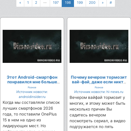
«
1
2
--
197
198
199
200
»
#
Этот Android-смартфон
Почему вечером тормозит
понравился мне больше
вай-фай, даже если никто
всех в 2026 году
ничего не скачивает
Разное
Разное
Источник новости:
Источник новости: hi-news.ru
androidinsider.ru
Вечером вайфай тормозит у
Когда мы составляли список
многих, и этому может быть
лучших смартфонов 2026
несколько причин Вы
года, то поставили OnePlus
садитесь вечером
15 в нем на одно из
посмотреть сериал, а видео
лидирующих мест. Но
подгружается по пять