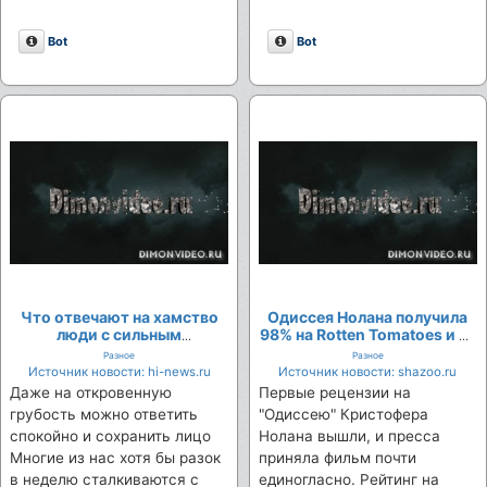
Описание
Описание
Bot
Bot
Что отвечают на хамство
Одиссея Нолана получила
люди с сильным
98% на Rotten Tomatoes и 91
характером: инструкция от
балл на Metacritic – отзывы
Разное
Разное
психологов
критиков
Источник новости: hi-news.ru
Источник новости: shazoo.ru
Даже на откровенную
Первые рецензии на
грубость можно ответить
"Одиссею" Кристофера
спокойно и сохранить лицо
Нолана вышли, и пресса
Многие из нас хотя бы разок
приняла фильм почти
в неделю сталкиваются с
единогласно. Рейтинг на