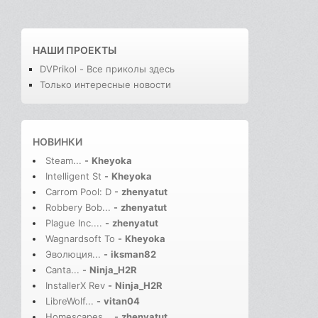
НАШИ ПРОЕКТЫ
DVPrikol - Все приколы здесь
Только интересные новости
НОВИНКИ
Steam...
-
Kheyoka
Intelligent St
-
Kheyoka
Carrom Pool: D
-
zhenyatut
Robbery Bob...
-
zhenyatut
Plague Inc....
-
zhenyatut
Wagnardsoft To
-
Kheyoka
Эволюция...
-
iksman82
Canta...
-
Ninja_H2R
InstallerX Rev
-
Ninja_H2R
LibreWolf...
-
vitan04
Homescapes...
-
zhenyatut