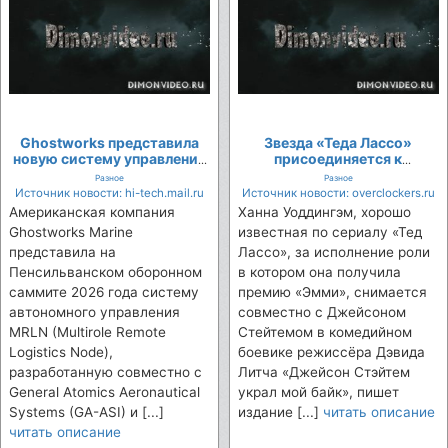
Ghostworks представила
Звезда «Теда Лассо»
новую систему управления
присоединяется к
беспилотниками
актёрскому составу
Разное
Разное
боевика «Джейсон
Источник новости: hi-tech.mail.ru
Источник новости: overclockers.ru
Стэйтем украл мой байк»
Американская компания
Ханна Уоддингэм, хорошо
Ghostworks Marine
известная по сериалу «Тед
представила на
Лассо», за исполнение роли
Пенсильванском оборонном
в котором она получила
саммите 2026 года систему
премию «Эмми», снимается
автономного управления
совместно с Джейсоном
MRLN (Multirole Remote
Стейтемом в комедийном
Logistics Node),
боевике режиссёра Дэвида
разработанную совместно с
Литча «Джейсон Стэйтем
General Atomics Aeronautical
украл мой байк», пишет
Systems (GA-ASI) и [...]
издание [...]
читать описание
читать описание