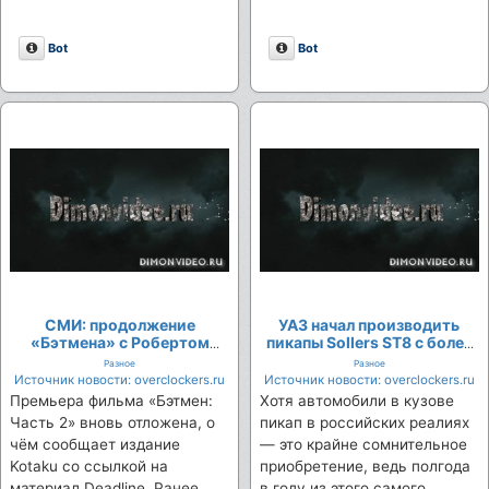
Описание
Описание
Bot
Bot
СМИ: продолжение
УАЗ начал производить
«Бэтмена» с Робертом
пикапы Sollers ST8 с более
Паттинсоном появится на
мощными двигателями
Разное
Разное
экранах кинотеатров не
Источник новости: overclockers.ru
Источник новости: overclockers.ru
ранее 2028 года
Премьера фильма «Бэтмен:
Хотя автомобили в кузове
Часть 2» вновь отложена, о
пикап в российских реалиях
чём сообщает издание
— это крайне сомнительное
Kotaku со ссылкой на
приобретение, ведь полгода
материал Deadline. Ранее
в году из этого самого