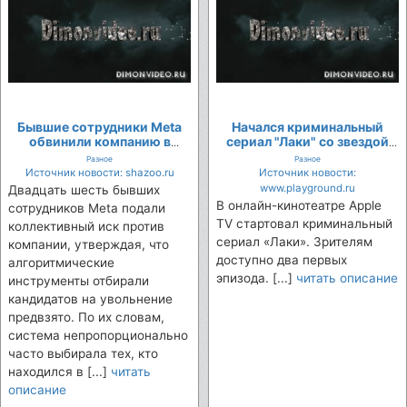
Бывшие сотрудники Meta
Начался криминальный
обвинили компанию в
сериал "Лаки" со звездой
бездумном использовании
"Дюны" и "Острых
Разное
Разное
ИИ при увольнении 8 тысяч
козырьков"
Источник новости: shazoo.ru
Источник новости:
человек и подали в суд
www.playground.ru
Двадцать шесть бывших
В онлайн-кинотеатре Apple
сотрудников Meta подали
TV стартовал криминальный
коллективный иск против
сериал «Лаки». Зрителям
компании, утверждая, что
доступно два первых
алгоритмические
эпизода. [...]
читать описание
инструменты отбирали
кандидатов на увольнение
предвзято. По их словам,
система непропорционально
часто выбирала тех, кто
находился в [...]
читать
описание