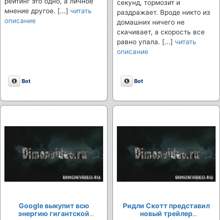
рейтинг это одно, а личное
секунд, тормозит и
мнение другое. [...]
читать
раздражает. Вроде никто из
описание
домашних ничего не
скачивает, а скорость все
равно упала. [...]
читать
описание
Описание
Описание
Bot
Bot
Google выкупит всю
Ридли Скотт представил
энергию гигантской
новый трейлер