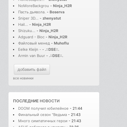
NoMoreBackgrou
-
Ninja_H2R
Пасть дьявола.
-
Boserva
Sniper 3D...
-
zhenyatut
Hail...
-
Ninja_H2R
Shizuku...
-
Ninja_H2R
Adguard - Bloc
-
Ninja_H2R
Файловый менед
-
Muhoflu
Eelke Kleijn -
-
.::DSE::.
Armin van Buur
-
.::DSE::.
добавить файл
все новинки
ПОСЛЕДНИЕ
НОВОСТИ
DOOM получил юбилейное
- 21:44
Финальный сезон "Ведьма
- 21:43
Много симпатичных герои
- 21:43
ASUS добавила в утилиту
- 21:36