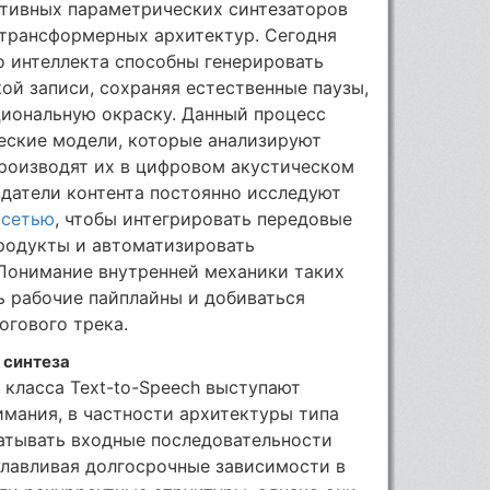
тивных параметрических синтезаторов
трансформерных архитектур. Сегодня
о интеллекта способны генерировать
кой записи, сохраняя естественные паузы,
иональную окраску. Данный процесс
еские модели, которые анализируют
производят их в цифровом акустическом
здатели контента постоянно исследуют
осетью
, чтобы интегрировать передовые
родукты и автоматизировать
Понимание внутренней механики таких
ь рабочие пайплайны и добиваться
огового трека.
 синтеза
класса Text-to-Speech выступают
мания, в частности архитектуры типа
батывать входные последовательности
улавливая долгосрочные зависимости в