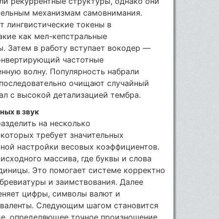
ли рекуррентные структуры, однако они
тельным механизмам самовнимания.
т лингвистические токены в
акие как мел-кепстральные
. Затем в работу вступает вокодер —
конвертирующий частотные
нную волну. Популярность набрали
 последовательно очищают случайный
ал с высокой детализацией тембра.
ных в звук
азделить на несколько
 которых требует значительных
ной настройки весовых коэффициентов.
исходного массива, где буквы и слова
диницы. Это помогает системе корректно
бревиатуры и заимствования. Далее
еняет цифры, символы валют и
иваленты. Следующим шагом становится
е, определяющее точное произношение