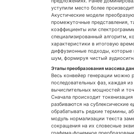
предложениях. Ранее доминирова
уступили место более производи
Акустические модели преобразую
промежуточные представления, т
коэффициенты или спектрограммы
специализированный алгоритм, 
характеристики в итоговую време
диффузионные подходы, которые
шум, формируя чистый аудиосигн
Этапы преобразования массива дан
Весь конвейер генерации можно р
последовательных фаз, каждая из
вычислительных мощностей и точ
Сначала происходит токенизация 
разбиваются на сублексические е
обрабатывать редкие термины, аб
модуль нормализации текста зам
сокращения на их словесные экв
графема-фонемное преобразовани