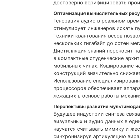
достоверно верифицировать прои
Оптимизация вычислительных рес
Генерация аудио в реальном врем
стимулирует инженеров искать пу
Техники квантования весов позв
нескольких гигабайт до сотен мег
Дистилляция знаний переносит п
в компактные студенческие архит
мобильных чипах. Кэширование ч
конструкций значительно снижае
Использование специализированн
процессоров обеспечивает аппар
лежащих в основе работы механи
Перспективы развития мультимода
Будущее индустрии синтеза связа
визуальных и аудио данных в ед
научатся считывать мимику и жес
синхронизируя артикуляцию вира