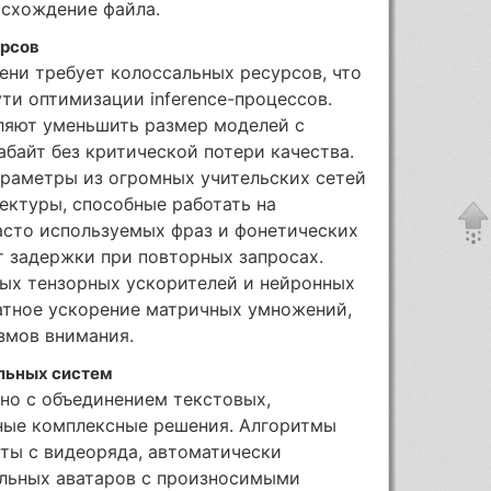
схождение файла.
урсов
ени требует колоссальных ресурсов, что
ти оптимизации inference-процессов.
оляют уменьшить размер моделей с
абайт без критической потери качества.
араметры из огромных учительских сетей
ектуры, способные работать на
асто используемых фраз и фонетических
т задержки при повторных запросах.
ых тензорных ускорителей и нейронных
атное ускорение матричных умножений,
змов внимания.
льных систем
но с объединением текстовых,
иные комплексные решения. Алгоритмы
ты с видеоряда, автоматически
льных аватаров с произносимыми