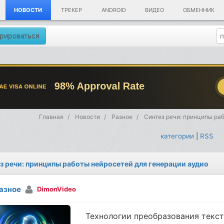
НОВОСТИ
ТРЕКЕР
ANDROID
ВИДЕО
ОБМЕННИК
рироваться
Главная
Новости
Разное
Синтез речи: принципы ра
категории
|
RSS
з речи: принципы работы нейросетей для генерации аудио
азное
DimonVideo
Технологии преобразования текс