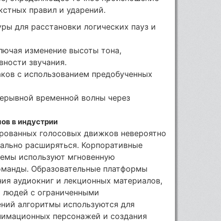
кстных правил и ударений.
ры для расстановки логических пауз и
лючая изменение высоты тона,
вности звучания.
аков с использованием предобученных
ерывной временной волны через
ов в индустрии
рованных голосовых движков невероятно
ально расширяться. Корпоративные
темы используют мгновенную
оманды. Образовательные платформы
ия аудиокниг и лекционных материалов,
 людей с ограниченными
ений алгоритмы используются для
анимационных персонажей и создания