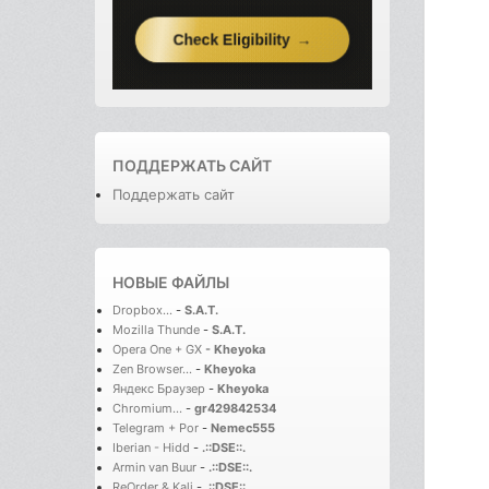
ПОДДЕРЖАТЬ САЙТ
Поддержать сайт
НОВЫЕ ФАЙЛЫ
Dropbox...
-
S.A.T.
Mozilla Thunde
-
S.A.T.
Opera One + GX
-
Kheyoka
Zen Browser...
-
Kheyoka
Яндекс Браузер
-
Kheyoka
Chromium...
-
gr429842534
Telegram + Por
-
Nemec555
Iberian - Hidd
-
.::DSE::.
Armin van Buur
-
.::DSE::.
ReOrder & Kali
-
.::DSE::.