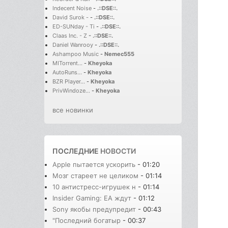
Indecent Noise
-
.::DSE::.
David Surok -
-
.::DSE::.
ED-SUNday - Ti
-
.::DSE::.
Claas Inc. - Z
-
.::DSE::.
Daniel Wanrooy
-
.::DSE::.
Ashampoo Music
-
Nemec555
MITorrent...
-
Kheyoka
AutoRuns...
-
Kheyoka
BZR Player...
-
Kheyoka
PrivWindoze...
-
Kheyoka
все новинки
ПОСЛЕДНИЕ
НОВОСТИ
Apple пытается ускорить
- 01:20
Мозг стареет не целиком
- 01:14
10 антистресс-игрушек н
- 01:14
Insider Gaming: EA ждут
- 01:12
Sony якобы предупредит
- 00:43
"Последний богатыр
- 00:37