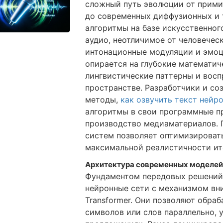
сложный путь эволюции от прими
до современных диффузионных и 
алгоритмы на базе искусственног
аудио, неотличимое от человечес
интонационные модуляции и эмоц
опирается на глубокие математич
лингвистические паттерны и вос
пространстве. Разработчики и со
методы,
как озвучить текст нейр
алгоритмы в свои программные п
производство медиаматериалов. 
систем позволяет оптимизироват
максимальной реалистичности ит
Архитектура современных моделей
Фундаментом передовых решений 
нейронные сети с механизмом вни
Transformer. Они позволяют обра
символов или слов параллельно, 