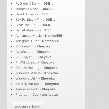
ReOrder & Kali
-
.::DSE::.
Indecent Noise
-
.::DSE::.
David Surok -
-
.::DSE::.
ED-SUNday - Ti
-
.::DSE::.
Claas Inc. - Z
-
.::DSE::.
Daniel Wanrooy
-
.::DSE::.
Ashampoo Music
-
Nemec555
Telegram + Por
-
Nemec555
MITorrent...
-
Kheyoka
AutoRuns...
-
Kheyoka
BZR Player...
-
Kheyoka
PrivWindoze...
-
Kheyoka
DoesNotBelong.
-
Kheyoka
Windows Mainte
-
Kheyoka
Windows Utilit
-
Kheyoka
AMD Ryzen Mast
-
Kheyoka
Temperature Ic
-
Kheyoka
Frostborn: Coo
-
zhenyatut
добавить файл