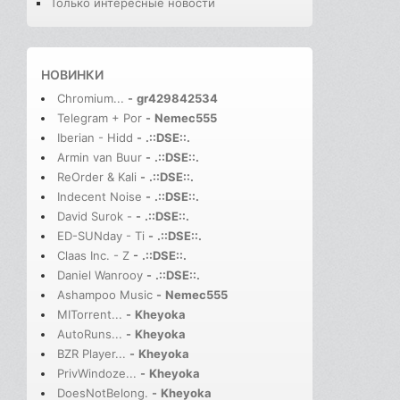
Только интересные новости
НОВИНКИ
Chromium...
-
gr429842534
Telegram + Por
-
Nemec555
Iberian - Hidd
-
.::DSE::.
Armin van Buur
-
.::DSE::.
ReOrder & Kali
-
.::DSE::.
Indecent Noise
-
.::DSE::.
David Surok -
-
.::DSE::.
ED-SUNday - Ti
-
.::DSE::.
Claas Inc. - Z
-
.::DSE::.
Daniel Wanrooy
-
.::DSE::.
Ashampoo Music
-
Nemec555
MITorrent...
-
Kheyoka
AutoRuns...
-
Kheyoka
BZR Player...
-
Kheyoka
PrivWindoze...
-
Kheyoka
DoesNotBelong.
-
Kheyoka