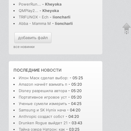
PowerRun...
-
Kheyoka
QMPlay2...
-
Kheyoka
TRIFUNOX - Ech
-
lioncharli
Abba - Mamma M
-
lioncharli
добавить файл
все новинки
ПОСЛЕДНИЕ
НОВОСТИ
Илон Маск сделал выбор:
- 05:25
Amazon начнёт взимать п
- 05:20
Disney разрешила автора
- 05:20
Портативное игровое уст
- 05:20
Ученые сумели измерить
- 04:25
Samsung и SK Hynix нача
- 04:20
Anthropic создаст собст
- 04:20
Drunken Rogue выйдет 21
- 03:43
Тайна озера Натрон: как
- 03:25