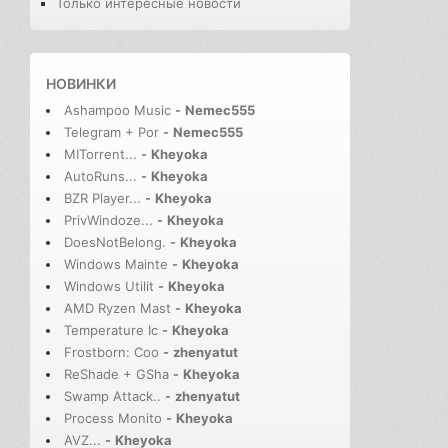
Только интересные новости
НОВИНКИ
Ashampoo Music
-
Nemec555
Telegram + Por
-
Nemec555
MITorrent...
-
Kheyoka
AutoRuns...
-
Kheyoka
BZR Player...
-
Kheyoka
PrivWindoze...
-
Kheyoka
DoesNotBelong.
-
Kheyoka
Windows Mainte
-
Kheyoka
Windows Utilit
-
Kheyoka
AMD Ryzen Mast
-
Kheyoka
Temperature Ic
-
Kheyoka
Frostborn: Coo
-
zhenyatut
ReShade + GSha
-
Kheyoka
Swamp Attack..
-
zhenyatut
Process Monito
-
Kheyoka
AVZ...
-
Kheyoka