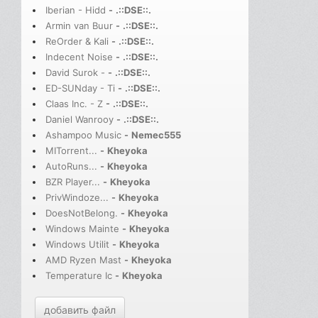
Iberian - Hidd
-
.::DSE::.
Armin van Buur
-
.::DSE::.
ReOrder & Kali
-
.::DSE::.
Indecent Noise
-
.::DSE::.
David Surok -
-
.::DSE::.
ED-SUNday - Ti
-
.::DSE::.
Claas Inc. - Z
-
.::DSE::.
Daniel Wanrooy
-
.::DSE::.
Ashampoo Music
-
Nemec555
MITorrent...
-
Kheyoka
AutoRuns...
-
Kheyoka
BZR Player...
-
Kheyoka
PrivWindoze...
-
Kheyoka
DoesNotBelong.
-
Kheyoka
Windows Mainte
-
Kheyoka
Windows Utilit
-
Kheyoka
AMD Ryzen Mast
-
Kheyoka
Temperature Ic
-
Kheyoka
добавить файл