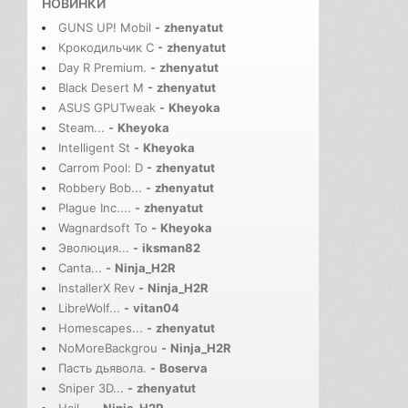
НОВИНКИ
GUNS UP! Mobil
-
zhenyatut
Крокодильчик С
-
zhenyatut
Day R Premium.
-
zhenyatut
Black Desert M
-
zhenyatut
ASUS GPUTweak
-
Kheyoka
Steam...
-
Kheyoka
Intelligent St
-
Kheyoka
Carrom Pool: D
-
zhenyatut
Robbery Bob...
-
zhenyatut
Plague Inc....
-
zhenyatut
Wagnardsoft To
-
Kheyoka
Эволюция...
-
iksman82
Canta...
-
Ninja_H2R
InstallerX Rev
-
Ninja_H2R
LibreWolf...
-
vitan04
Homescapes...
-
zhenyatut
NoMoreBackgrou
-
Ninja_H2R
Пасть дьявола.
-
Boserva
Sniper 3D...
-
zhenyatut