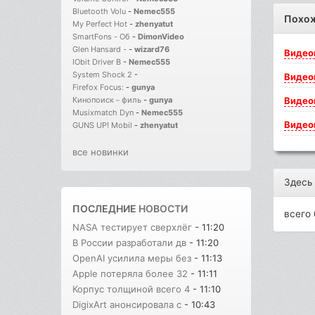
Bluetooth Volu
-
Nemec555
Похо
My Perfect Hot
-
zhenyatut
SmartFons - Об
-
DimonVideo
Glen Hansard -
-
wizard76
Видео
IObit Driver B
-
Nemec555
System Shock 2
-
Видео
Firefox Focus:
-
gunya
Видео
Кинопоиск－филь
-
gunya
Musixmatch Dyn
-
Nemec555
Видео
GUNS UP! Mobil
-
zhenyatut
все новинки
Здесь
ПОСЛЕДНИЕ
НОВОСТИ
всего 
NASA тестирует сверхлёг
- 11:20
В России разработали дв
- 11:20
OpenAI усилила меры без
- 11:13
Apple потеряла более 32
- 11:11
Корпус толщиной всего 4
- 11:10
DigixArt анонсировала с
- 10:43