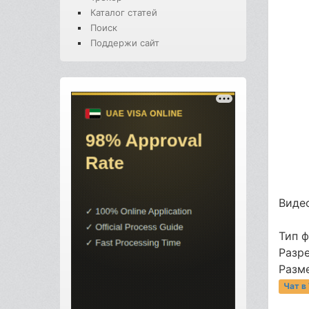
Каталог статей
Поиск
Поддержи сайт
Видео
Тип 
Разре
Разме
Чат в