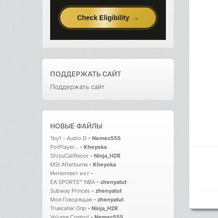
ПОДДЕРЖАТЬ САЙТ
Поддержать сайт
НОВЫЕ ФАЙЛЫ
1by1 - Audio D
-
Nemec555
PotPlayer...
-
Kheyoka
ShizuCallRecor
-
Ninja_H2R
MSI Afterburne
-
Kheyoka
Интеллект из г
-
EA SPORTS™ NBA
-
zhenyatut
Subway Princes
-
zhenyatut
Моя Говорящая
-
zhenyatut
Truecaller Опр
-
Ninja_H2R
Volume Control
-
Nemec555