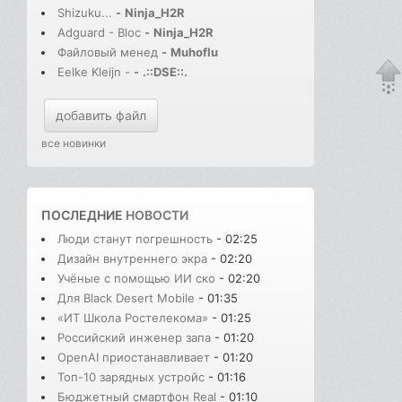
Shizuku...
-
Ninja_H2R
Adguard - Bloc
-
Ninja_H2R
Файловый менед
-
Muhoflu
Eelke Kleijn -
-
.::DSE::.
добавить файл
все новинки
ПОСЛЕДНИЕ
НОВОСТИ
Люди станут погрешность
- 02:25
Дизайн внутреннего экра
- 02:20
Учёные с помощью ИИ ско
- 02:20
Для Black Desert Mobile
- 01:35
«ИТ Школа Ростелекома»
- 01:25
Российский инженер запа
- 01:20
OpenAI приостанавливает
- 01:20
Топ-10 зарядных устройс
- 01:16
Бюджетный смартфон Real
- 01:10