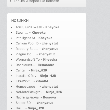
Только интересные новости
НОВИНКИ
ASUS GPUTweak
-
Kheyoka
Steam...
-
Kheyoka
Intelligent St
-
Kheyoka
Carrom Pool: D
-
zhenyatut
Robbery Bob...
-
zhenyatut
Plague Inc....
-
zhenyatut
Wagnardsoft To
-
Kheyoka
Эволюция...
-
iksman82
Canta...
-
Ninja_H2R
InstallerX Rev
-
Ninja_H2R
LibreWolf...
-
vitan04
Homescapes...
-
zhenyatut
NoMoreBackgrou
-
Ninja_H2R
Пасть дьявола.
-
Boserva
Sniper 3D...
-
zhenyatut
Hail...
-
Ninja_H2R