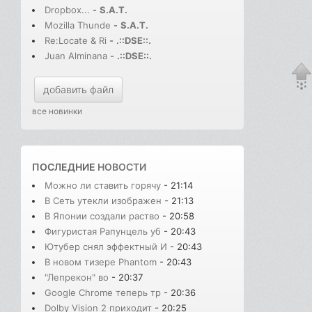
Dropbox...
-
S.A.T.
Mozilla Thunde
-
S.A.T.
Re:Locate & Ri
-
.::DSE::.
Juan Alminana
-
.::DSE::.
добавить файл
все новинки
ПОСЛЕДНИЕ
НОВОСТИ
Можно ли ставить горячу
- 21:14
В Cеть утекли изображен
- 21:13
В Японии создали раство
- 20:58
Фигуристая Рапунцель уб
- 20:43
Ютубер снял эффектный И
- 20:43
В новом тизере Phantom
- 20:43
"Лепрекон" во
- 20:37
Google Chrome теперь тр
- 20:36
Dolby Vision 2 приходит
- 20:25