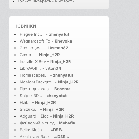
Только интересные новости
НОВИНКИ
Plague Inc....
-
zhenyatut
Wagnardsoft To
-
Kheyoka
Эволюция...
-
iksman82
Canta...
-
Ninja_H2R
InstallerX Rev
-
Ninja_H2R
LibreWolf...
-
vitan04
Homescapes...
-
zhenyatut
NoMoreBackgrou
-
Ninja_H2R
Пасть дьявола.
-
Boserva
Sniper 3D...
-
zhenyatut
Hail...
-
Ninja_H2R
Shizuku...
-
Ninja_H2R
Adguard - Bloc
-
Ninja_H2R
Файловый менед
-
Muhoflu
Eelke Kleijn -
-
.::DSE::.
Armin van Buur
-
.::DSE::.