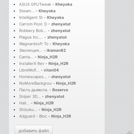
ASUS GPUTweak
-
Kheyoka
Steam...
-
Kheyoka
Intelligent St
-
Kheyoka
Carrom Pool: D
-
zhenyatut
Robbery Bob...
-
zhenyatut
Plague Inc....
-
zhenyatut
Wagnardsoft To
-
Kheyoka
Эволюция...
-
iksman82
Canta...
-
Ninja_H2R
InstallerX Rev
-
Ninja_H2R
LibreWolf...
-
vitan04
Homescapes...
-
zhenyatut
NoMoreBackgrou
-
Ninja_H2R
Пасть дьявола.
-
Boserva
Sniper 3D...
-
zhenyatut
Hail...
-
Ninja_H2R
Shizuku...
-
Ninja_H2R
Adguard - Bloc
-
Ninja_H2R
добавить файл