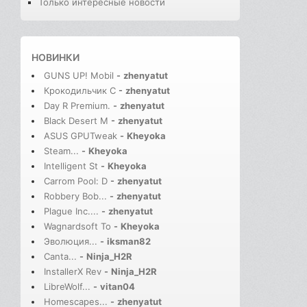
Только интересные новости
НОВИНКИ
GUNS UP! Mobil
-
zhenyatut
Крокодильчик С
-
zhenyatut
Day R Premium.
-
zhenyatut
Black Desert M
-
zhenyatut
ASUS GPUTweak
-
Kheyoka
Steam...
-
Kheyoka
Intelligent St
-
Kheyoka
Carrom Pool: D
-
zhenyatut
Robbery Bob...
-
zhenyatut
Plague Inc....
-
zhenyatut
Wagnardsoft To
-
Kheyoka
Эволюция...
-
iksman82
Canta...
-
Ninja_H2R
InstallerX Rev
-
Ninja_H2R
LibreWolf...
-
vitan04
Homescapes...
-
zhenyatut