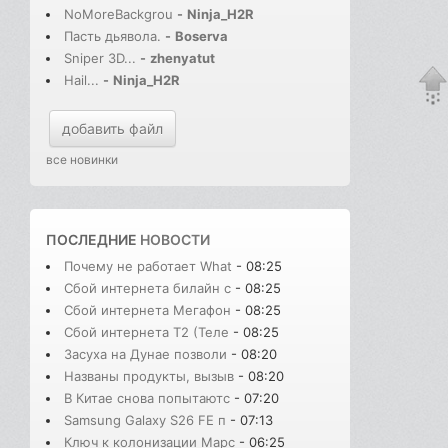
NoMoreBackgrou
-
Ninja_H2R
Пасть дьявола.
-
Boserva
Sniper 3D...
-
zhenyatut
Hail...
-
Ninja_H2R
добавить файл
все новинки
ПОСЛЕДНИЕ
НОВОСТИ
Почему не работает What
- 08:25
Сбой интернета билайн с
- 08:25
Сбой интернета Мегафон
- 08:25
Сбой интернета T2 (Теле
- 08:25
Засуха на Дунае позволи
- 08:20
Названы продукты, вызыв
- 08:20
В Китае снова попытаютс
- 07:20
Samsung Galaxy S26 FE п
- 07:13
Ключ к колонизации Марс
- 06:25