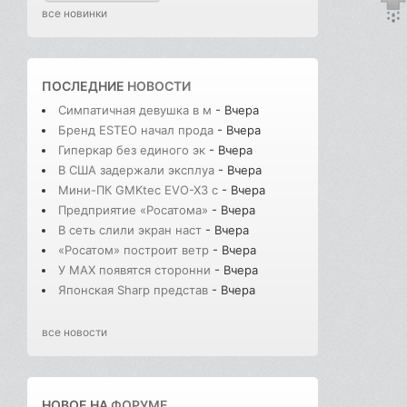
все новинки
ПОСЛЕДНИЕ
НОВОСТИ
Симпатичная девушка в м
- Вчера
Бренд ESTEO начал прода
- Вчера
Гиперкар без единого эк
- Вчера
В США задержали эксплуа
- Вчера
Мини-ПК GMKtec EVO-X3 с
- Вчера
Предприятие «Росатома»
- Вчера
В сеть слили экран наст
- Вчера
«Росатом» построит ветр
- Вчера
У MAX появятся сторонни
- Вчера
Японская Sharp представ
- Вчера
все новости
НОВОЕ НА
ФОРУМЕ