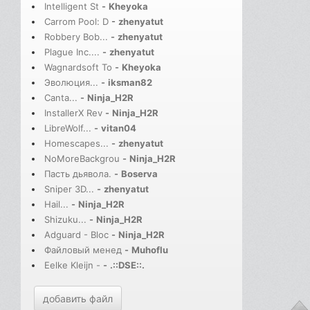
Intelligent St
-
Kheyoka
Carrom Pool: D
-
zhenyatut
Robbery Bob...
-
zhenyatut
Plague Inc....
-
zhenyatut
Wagnardsoft To
-
Kheyoka
Эволюция...
-
iksman82
Canta...
-
Ninja_H2R
InstallerX Rev
-
Ninja_H2R
LibreWolf...
-
vitan04
Homescapes...
-
zhenyatut
NoMoreBackgrou
-
Ninja_H2R
Пасть дьявола.
-
Boserva
Sniper 3D...
-
zhenyatut
Hail...
-
Ninja_H2R
Shizuku...
-
Ninja_H2R
Adguard - Bloc
-
Ninja_H2R
Файловый менед
-
Muhoflu
Eelke Kleijn -
-
.::DSE::.
добавить файл