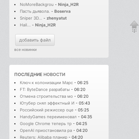
NoMoreBackgrou
-
Ninja_H2R
Пасть дьявола.
-
Boserva
Sniper 3D...
-
zhenyatut
Hail...
-
Ninja_H2R
добавить файл
все новинки
ПОСЛЕДНИЕ
НОВОСТИ
Ключ к колонизации Марс
- 06:25
FT: ByteDance разрабаты
- 06:20
Отмена строительства мо
- 06:20
Ютубер снял эффектный И
- 05:43
Российский режиссер оце
- 05:25
HandyGames переименовал
- 04:35
Google Chrome теперь тр
- 04:25
OpenAI приостановила ра
- 04:20
Reuters: Alibaba планир
- 04:20