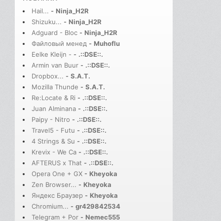
Hail...
-
Ninja_H2R
Shizuku...
-
Ninja_H2R
Adguard - Bloc
-
Ninja_H2R
Файловый менед
-
Muhoflu
Eelke Kleijn -
-
.::DSE::.
Armin van Buur
-
.::DSE::.
Dropbox...
-
S.A.T.
Mozilla Thunde
-
S.A.T.
Re:Locate & Ri
-
.::DSE::.
Juan Alminana
-
.::DSE::.
Paipy - Nitro
-
.::DSE::.
Travel5 - Futu
-
.::DSE::.
4 Strings & Su
-
.::DSE::.
Krevix - We Ca
-
.::DSE::.
AFTERUS x That
-
.::DSE::.
Opera One + GX
-
Kheyoka
Zen Browser...
-
Kheyoka
Яндекс Браузер
-
Kheyoka
Chromium...
-
gr429842534
Telegram + Por
-
Nemec555