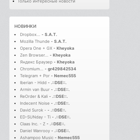
Только интересные новости
НОВИНКИ
Dropbox...
-
S.A.T.
Mozilla Thunde
-
S.A.T.
Opera One + GX
-
Kheyoka
Zen Browser...
-
Kheyoka
Яндекс Браузер
-
Kheyoka
Chromium...
-
gr429842534
Telegram + Por
-
Nemec555
Iberian - Hidd
-
.::DSE::.
Armin van Buur
-
.::DSE::.
ReOrder & Kali
-
.::DSE::.
Indecent Noise
-
.::DSE::.
David Surok -
-
.::DSE::.
ED-SUNday - Ti
-
.::DSE::.
Claas Inc. - Z
-
.::DSE::.
Daniel Wanrooy
-
.::DSE::.
Ashampoo Music
-
Nemec555