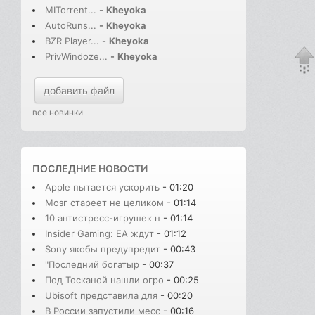
MITorrent...
-
Kheyoka
AutoRuns...
-
Kheyoka
BZR Player...
-
Kheyoka
PrivWindoze...
-
Kheyoka
добавить файл
все новинки
ПОСЛЕДНИЕ
НОВОСТИ
Apple пытается ускорить
- 01:20
Мозг стареет не целиком
- 01:14
10 антистресс-игрушек н
- 01:14
Insider Gaming: EA ждут
- 01:12
Sony якобы предупредит
- 00:43
"Последний богатыр
- 00:37
Под Тосканой нашли огро
- 00:25
Ubisoft представила для
- 00:20
В России запустили месс
- 00:16