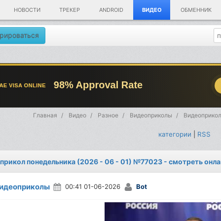
НОВОСТИ
ТРЕКЕР
ANDROID
ВИДЕО
ОБМЕННИК
рироваться
Главная
Видео
Разное
Видеоприколы
Видеоприкол
категории
|
RSS
прикол понедельника (2026 - 06 - 01) №77023 - смотреть онл
идеоприколы
00:41 01-06-2026
Bot