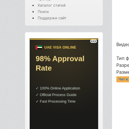
Каталог статей
Поиск
Поддержи сайт
Видео
Тип 
Разре
Разме
Чат в