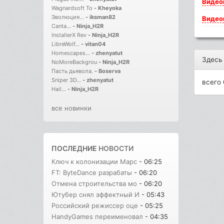
Видео
Wagnardsoft To
-
Kheyoka
Эволюция...
-
iksman82
Видео
Canta...
-
Ninja_H2R
InstallerX Rev
-
Ninja_H2R
LibreWolf...
-
vitan04
Homescapes...
-
zhenyatut
Здесь
NoMoreBackgrou
-
Ninja_H2R
Пасть дьявола.
-
Boserva
Sniper 3D...
-
zhenyatut
всего 
Hail...
-
Ninja_H2R
все новинки
ПОСЛЕДНИЕ
НОВОСТИ
Ключ к колонизации Марс
- 06:25
FT: ByteDance разрабаты
- 06:20
Отмена строительства мо
- 06:20
Ютубер снял эффектный И
- 05:43
Российский режиссер оце
- 05:25
HandyGames переименовал
- 04:35