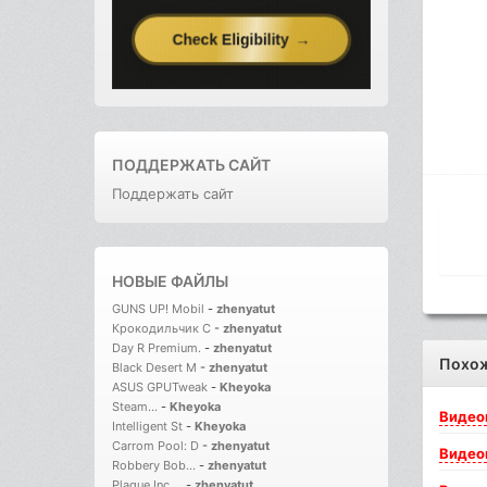
ПОДДЕРЖАТЬ САЙТ
Поддержать сайт
НОВЫЕ ФАЙЛЫ
GUNS UP! Mobil
-
zhenyatut
Крокодильчик С
-
zhenyatut
Day R Premium.
-
zhenyatut
Похо
Black Desert M
-
zhenyatut
ASUS GPUTweak
-
Kheyoka
Steam...
-
Kheyoka
Видео
Intelligent St
-
Kheyoka
Carrom Pool: D
-
zhenyatut
Видео
Robbery Bob...
-
zhenyatut
Plague Inc....
-
zhenyatut