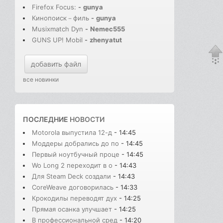
Firefox Focus:
-
gunya
Кинопоиск－филь
-
gunya
Musixmatch Dyn
-
Nemec555
GUNS UP! Mobil
-
zhenyatut
добавить файл
все новинки
ПОСЛЕДНИЕ
НОВОСТИ
Motorola выпустила 12-д
- 14:45
Моддеры добрались до по
- 14:45
Первый ноутбучный проце
- 14:45
Wo Long 2 переходит в о
- 14:43
Для Steam Deck создали
- 14:43
CoreWeave договорилась
- 14:33
Крокодилы переводят дух
- 14:25
Прямая осанка улучшает
- 14:25
В профессиональной сред
- 14:20