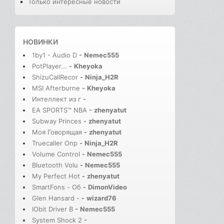
Только интересные новости
НОВИНКИ
1by1 - Audio D
-
Nemec555
PotPlayer...
-
Kheyoka
ShizuCallRecor
-
Ninja_H2R
MSI Afterburne
-
Kheyoka
Интеллект из г
-
EA SPORTS™ NBA
-
zhenyatut
Subway Princes
-
zhenyatut
Моя Говорящая
-
zhenyatut
Truecaller Опр
-
Ninja_H2R
Volume Control
-
Nemec555
Bluetooth Volu
-
Nemec555
My Perfect Hot
-
zhenyatut
SmartFons - Об
-
DimonVideo
Glen Hansard -
-
wizard76
IObit Driver B
-
Nemec555
System Shock 2
-