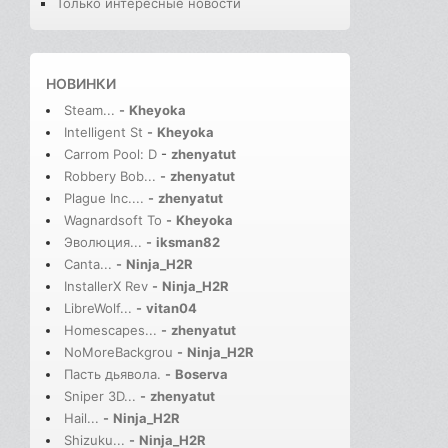
Только интересные новости
НОВИНКИ
Steam...
-
Kheyoka
Intelligent St
-
Kheyoka
Carrom Pool: D
-
zhenyatut
Robbery Bob...
-
zhenyatut
Plague Inc....
-
zhenyatut
Wagnardsoft To
-
Kheyoka
Эволюция...
-
iksman82
Canta...
-
Ninja_H2R
InstallerX Rev
-
Ninja_H2R
LibreWolf...
-
vitan04
Homescapes...
-
zhenyatut
NoMoreBackgrou
-
Ninja_H2R
Пасть дьявола.
-
Boserva
Sniper 3D...
-
zhenyatut
Hail...
-
Ninja_H2R
Shizuku...
-
Ninja_H2R