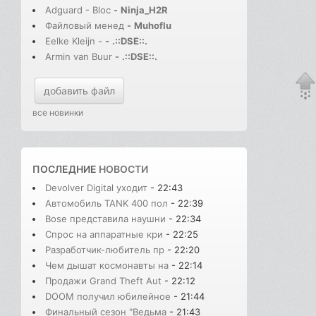
Adguard - Bloc
-
Ninja_H2R
Файловый менед
-
Muhoflu
Eelke Kleijn -
-
.::DSE::.
Armin van Buur
-
.::DSE::.
добавить файл
все новинки
ПОСЛЕДНИЕ
НОВОСТИ
Devolver Digital уходит
- 22:43
Автомобиль TANK 400 пол
- 22:39
Bose представила наушни
- 22:34
Спрос на аппаратные кри
- 22:25
Разработчик-любитель пр
- 22:20
Чем дышат космонавты на
- 22:14
Продажи Grand Theft Aut
- 22:12
DOOM получил юбилейное
- 21:44
Финальный сезон "Ведьма
- 21:43