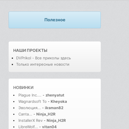
Полезное
НАШИ ПРОЕКТЫ
DVPrikol - Все приколы здесь
Только интересные новости
НОВИНКИ
Plague Inc....
-
zhenyatut
Wagnardsoft To
-
Kheyoka
Эволюция...
-
iksman82
Canta...
-
Ninja_H2R
InstallerX Rev
-
Ninja_H2R
LibreWolf...
-
vitan04