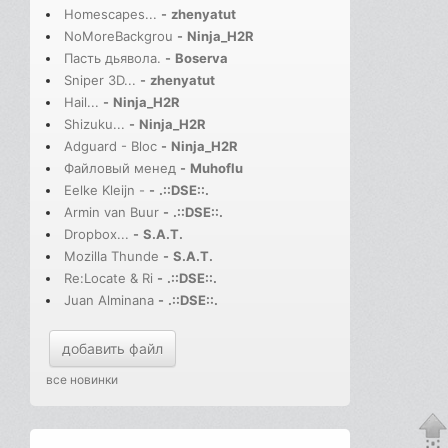
Homescapes...
-
zhenyatut
NoMoreBackgrou
-
Ninja_H2R
Пасть дьявола.
-
Boserva
Sniper 3D...
-
zhenyatut
Hail...
-
Ninja_H2R
Shizuku...
-
Ninja_H2R
Adguard - Bloc
-
Ninja_H2R
Файловый менед
-
Muhoflu
Eelke Kleijn -
-
.::DSE::.
Armin van Buur
-
.::DSE::.
Dropbox...
-
S.A.T.
Mozilla Thunde
-
S.A.T.
Re:Locate & Ri
-
.::DSE::.
Juan Alminana
-
.::DSE::.
добавить файл
все новинки