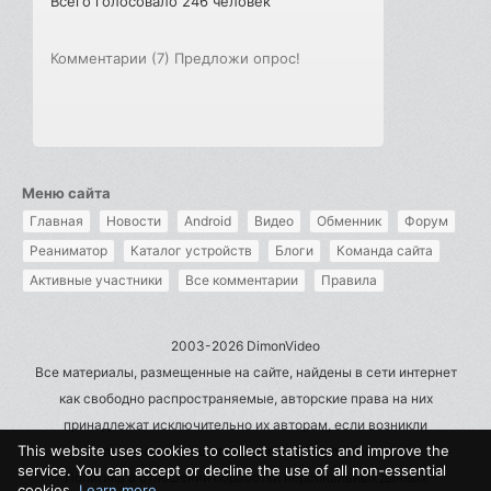
Всего голосовало 246 человек
Комментарии (7)
Предложи опрос!
Меню сайта
Главная
Новости
Android
Видео
Обменник
Форум
Реаниматор
Каталог устройств
Блоги
Команда сайта
Активные участники
Все комментарии
Правила
2003-2026 DimonVideo
Все материалы, размещенные на сайте, найдены в сети интернет
как свободно распространяемые, авторские права на них
принадлежат исключительно их авторам, если возникли
This website uses cookies to collect statistics and improve the
претензии - пишите на admin@dimonvideo.ru
service. You can accept or decline the use of all non-essential
Политика в отношении обработки персональных данных
cookies.
Learn more