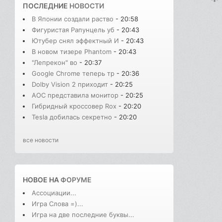
ПОСЛЕДНИЕ
НОВОСТИ
В Японии создали раство
- 20:58
Фигуристая Рапунцель уб
- 20:43
Ютубер снял эффектный И
- 20:43
В новом тизере Phantom
- 20:43
"Лепрекон" во
- 20:37
Google Chrome теперь тр
- 20:36
Dolby Vision 2 приходит
- 20:25
AOC представила монитор
- 20:25
Гибридный кроссовер Rox
- 20:20
Tesla добилась секретно
- 20:20
все новости
НОВОЕ НА
ФОРУМЕ
Ассоциации...
Игра Слова =)...
Игра на две последние буквы...