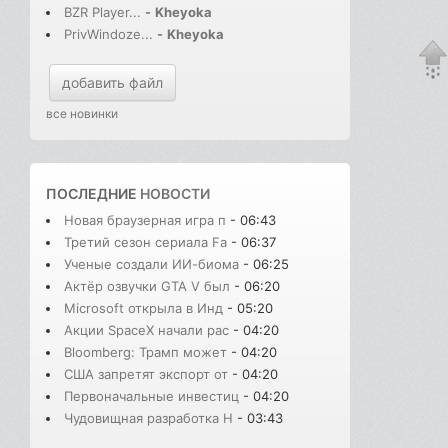
BZR Player...
-
Kheyoka
PrivWindoze...
-
Kheyoka
добавить файл
все новинки
ПОСЛЕДНИЕ
НОВОСТИ
Новая браузерная игра п
- 06:43
Третий сезон сериала Fa
- 06:37
Ученые создали ИИ-биома
- 06:25
Актёр озвучки GTA V был
- 06:20
Microsoft открыла в Инд
- 05:20
Акции SpaceX начали рас
- 04:20
Bloomberg: Трамп может
- 04:20
США запретят экспорт от
- 04:20
Первоначальные инвестиц
- 04:20
Чудовищная разработка H
- 03:43