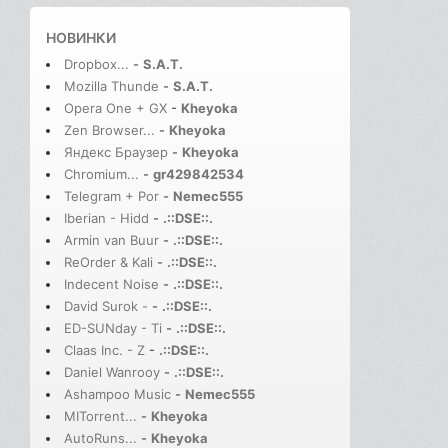
НОВИНКИ
Dropbox...
-
S.A.T.
Mozilla Thunde
-
S.A.T.
Opera One + GX
-
Kheyoka
Zen Browser...
-
Kheyoka
Яндекс Браузер
-
Kheyoka
Chromium...
-
gr429842534
Telegram + Por
-
Nemec555
Iberian - Hidd
-
.::DSE::.
Armin van Buur
-
.::DSE::.
ReOrder & Kali
-
.::DSE::.
Indecent Noise
-
.::DSE::.
David Surok -
-
.::DSE::.
ED-SUNday - Ti
-
.::DSE::.
Claas Inc. - Z
-
.::DSE::.
Daniel Wanrooy
-
.::DSE::.
Ashampoo Music
-
Nemec555
MITorrent...
-
Kheyoka
AutoRuns...
-
Kheyoka