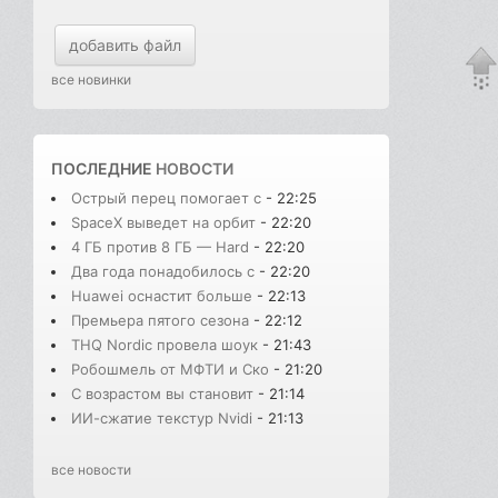
добавить файл
все новинки
ПОСЛЕДНИЕ
НОВОСТИ
Острый перец помогает с
- 22:25
SpaceX выведет на орбит
- 22:20
4 ГБ против 8 ГБ — Hard
- 22:20
Два года понадобилось с
- 22:20
Huawei оснастит больше
- 22:13
Премьера пятого сезона
- 22:12
THQ Nordic провела шоук
- 21:43
Робошмель от МФТИ и Ско
- 21:20
С возрастом вы становит
- 21:14
ИИ-сжатие текстур Nvidi
- 21:13
все новости