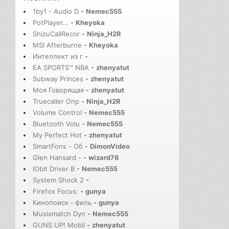
1by1 - Audio D
-
Nemec555
PotPlayer...
-
Kheyoka
ShizuCallRecor
-
Ninja_H2R
MSI Afterburne
-
Kheyoka
Интеллект из г
-
EA SPORTS™ NBA
-
zhenyatut
Subway Princes
-
zhenyatut
Моя Говорящая
-
zhenyatut
Truecaller Опр
-
Ninja_H2R
Volume Control
-
Nemec555
Bluetooth Volu
-
Nemec555
My Perfect Hot
-
zhenyatut
SmartFons - Об
-
DimonVideo
Glen Hansard -
-
wizard76
IObit Driver B
-
Nemec555
System Shock 2
-
Firefox Focus:
-
gunya
Кинопоиск－филь
-
gunya
Musixmatch Dyn
-
Nemec555
GUNS UP! Mobil
-
zhenyatut