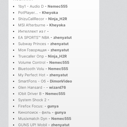
1by1 - Audio D
-
Nemec555
PotPlayer...
-
Kheyoka
ShizuCallRecor
-
Ninja_H2R
MSI Afterburne
-
Kheyoka
Интеллект из г
-
EA SPORTS™ NBA
-
zhenyatut
Subway Princes
-
zhenyatut
Моя Говорящая
-
zhenyatut
Truecaller Опр
-
Ninja_H2R
Volume Control
-
Nemec555
Bluetooth Volu
-
Nemec555
My Perfect Hot
-
zhenyatut
SmartFons - Об
-
DimonVideo
Glen Hansard -
-
wizard76
IObit Driver B
-
Nemec555
System Shock 2
-
Firefox Focus:
-
gunya
Кинопоиск－филь
-
gunya
Musixmatch Dyn
-
Nemec555
GUNS UP! Mobil
-
zhenyatut