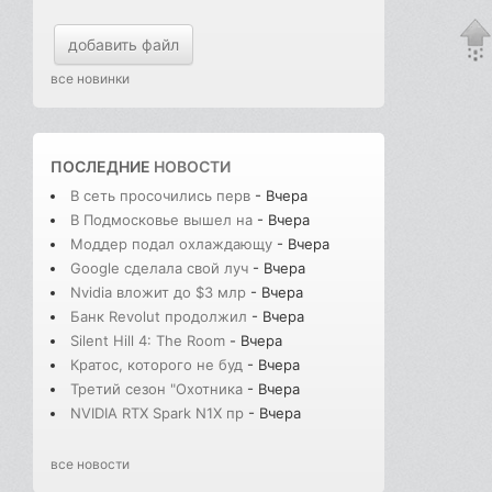
добавить файл
все новинки
ПОСЛЕДНИЕ
НОВОСТИ
В сеть просочились перв
- Вчера
В Подмосковье вышел на
- Вчера
Моддер подал охлаждающу
- Вчера
Google сделала свой луч
- Вчера
Nvidia вложит до $3 млр
- Вчера
Банк Revolut продолжил
- Вчера
Silent Hill 4: The Room
- Вчера
Кратос, которого не буд
- Вчера
Третий сезон "Охотника
- Вчера
NVIDIA RTX Spark N1X пр
- Вчера
все новости