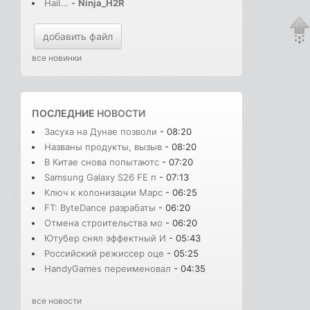
Hail...
-
Ninja_H2R
добавить файл
все новинки
ПОСЛЕДНИЕ
НОВОСТИ
Засуха на Дунае позволи
- 08:20
Названы продукты, вызыв
- 08:20
В Китае снова попытаютс
- 07:20
Samsung Galaxy S26 FE п
- 07:13
Ключ к колонизации Марс
- 06:25
FT: ByteDance разрабаты
- 06:20
Отмена строительства мо
- 06:20
Ютубер снял эффектный И
- 05:43
Российский режиссер оце
- 05:25
HandyGames переименовал
- 04:35
все новости