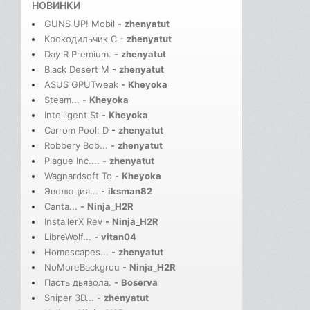
НОВИНКИ
GUNS UP! Mobil
-
zhenyatut
Крокодильчик С
-
zhenyatut
Day R Premium.
-
zhenyatut
Black Desert M
-
zhenyatut
ASUS GPUTweak
-
Kheyoka
Steam...
-
Kheyoka
Intelligent St
-
Kheyoka
Carrom Pool: D
-
zhenyatut
Robbery Bob...
-
zhenyatut
Plague Inc....
-
zhenyatut
Wagnardsoft To
-
Kheyoka
Эволюция...
-
iksman82
Canta...
-
Ninja_H2R
InstallerX Rev
-
Ninja_H2R
LibreWolf...
-
vitan04
Homescapes...
-
zhenyatut
NoMoreBackgrou
-
Ninja_H2R
Пасть дьявола.
-
Boserva
Sniper 3D...
-
zhenyatut