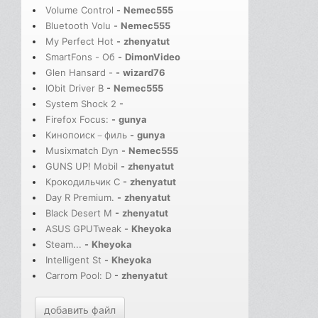
Volume Control
-
Nemec555
Bluetooth Volu
-
Nemec555
My Perfect Hot
-
zhenyatut
SmartFons - Об
-
DimonVideo
Glen Hansard -
-
wizard76
IObit Driver B
-
Nemec555
System Shock 2
-
Firefox Focus:
-
gunya
Кинопоиск－филь
-
gunya
Musixmatch Dyn
-
Nemec555
GUNS UP! Mobil
-
zhenyatut
Крокодильчик С
-
zhenyatut
Day R Premium.
-
zhenyatut
Black Desert M
-
zhenyatut
ASUS GPUTweak
-
Kheyoka
Steam...
-
Kheyoka
Intelligent St
-
Kheyoka
Carrom Pool: D
-
zhenyatut
добавить файл