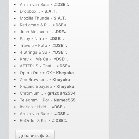
Armin van Buur
-
.::DSE::.
Dropbox...
-
S.A.T.
Mozilla Thunde
-
S.A.T.
Re:Locate & Ri
-
.::DSE::.
Juan Alminana
-
.::DSE::.
Paipy - Nitro
-
.::DSE::.
Travel5 - Futu
-
.::DSE::.
4 Strings & Su
-
.::DSE::.
Krevix - We Ca
-
.::DSE::.
AFTERUS x That
-
.::DSE::.
Opera One + GX
-
Kheyoka
Zen Browser...
-
Kheyoka
Яндекс Браузер
-
Kheyoka
Chromium...
-
gr429842534
Telegram + Por
-
Nemec555
Iberian - Hidd
-
.::DSE::.
Armin van Buur
-
.::DSE::.
ReOrder & Kali
-
.::DSE::.
добавить файл