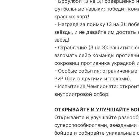
- Броулбол (3 на 3): совершенно
футбольные навыки: победит кома
красных карт!
- Награда за поимку (3 на 3): по
звёзды, и не давайте им достать
звёзд!
- Ограбление (3 на 3): защитите
взломать сейф команды противник
сокровищ противника украдкой и
- Особые события: ограниченные
PvP (бои с другими игроками).
- Испытание Чемпионата: откройт
внутриигровой отбор!
ОТКРЫВАЙТЕ И УЛУЧШАЙТЕ Б
Открывайте и улучшайте разноо
суперспособностями, звёздными
бойцов и собирайте уникальные 