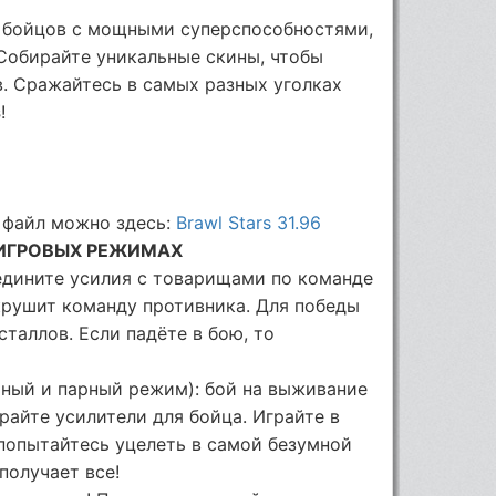
и бойцов c мощными суперспособностями,
Собирайте уникальные скины, чтобы
в. Сражайтесь в самых разных уголках
s
!
 файл можно здесь:
Brawl Stars 31.96
 ИГРОВЫХ РЕЖИМАХ
бъедините усилия с товарищами по команде
окрушит команду противника. Для победы
сталлов. Если падёте в бою, то
чный и парный режим): бой на выживание
райте усилители для бойца. Играйте в
 попытайтесь уцелеть в самой безумной
получает все!