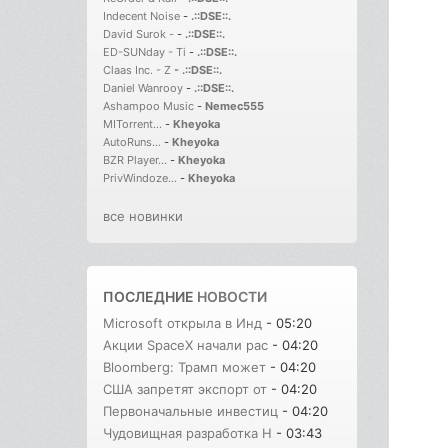
Indecent Noise
-
.::DSE::.
David Surok -
-
.::DSE::.
ED-SUNday - Ti
-
.::DSE::.
Claas Inc. - Z
-
.::DSE::.
Daniel Wanrooy
-
.::DSE::.
Ashampoo Music
-
Nemec555
MITorrent...
-
Kheyoka
AutoRuns...
-
Kheyoka
BZR Player...
-
Kheyoka
PrivWindoze...
-
Kheyoka
все новинки
ПОСЛЕДНИЕ
НОВОСТИ
Microsoft открыла в Инд
- 05:20
Акции SpaceX начали рас
- 04:20
Bloomberg: Трамп может
- 04:20
США запретят экспорт от
- 04:20
Первоначальные инвестиц
- 04:20
Чудовищная разработка H
- 03:43