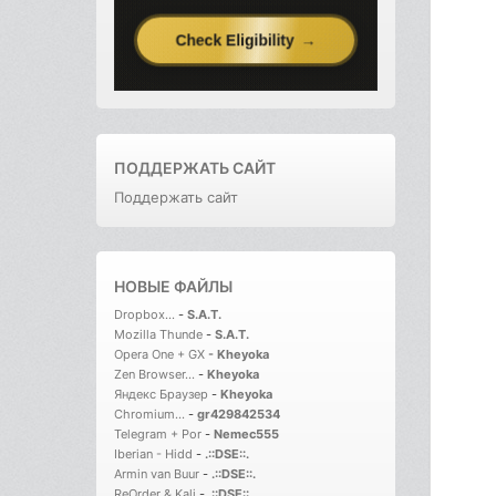
ПОДДЕРЖАТЬ САЙТ
Поддержать сайт
НОВЫЕ ФАЙЛЫ
Dropbox...
-
S.A.T.
Mozilla Thunde
-
S.A.T.
Opera One + GX
-
Kheyoka
Zen Browser...
-
Kheyoka
Яндекс Браузер
-
Kheyoka
Chromium...
-
gr429842534
Telegram + Por
-
Nemec555
Iberian - Hidd
-
.::DSE::.
Armin van Buur
-
.::DSE::.
ReOrder & Kali
-
.::DSE::.