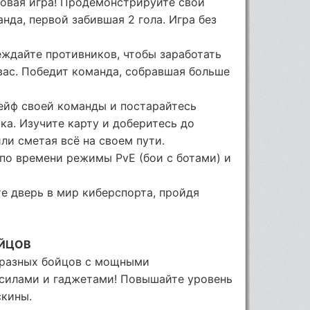
 новая игра! Продемонстрируйте свои
нда, первой забившая 2 гола. Игра без
беждайте противников, чтобы заработать
 вас. Победит команда, собравшая больше
 сейф своей команды и постарайтесь
а. Изучите карту и доберитесь до
ли сметая всё на своем пути.
 по времени режимы PvE (бои с ботами) и
е дверь в мир киберспорта, пройдя
ОЙЦОВ
бразных бойцов c мощными
 силами и гаджетами! Повышайте уровень
скины.