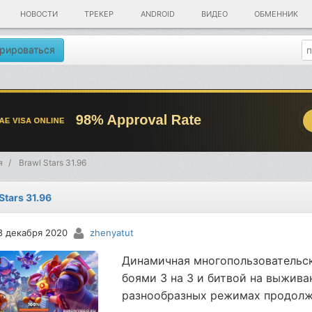
НОВОСТИ
ТРЕКЕР
ANDROID
ВИДЕО
ОБМЕННИК
рироваться
я
Brawl Stars 31.96
Stars 31.96
8 декабря 2020
zhenyatut
Динамичная многопользовательск
боями 3 на 3 и битвой на выжива
разнообразных режимах продолж