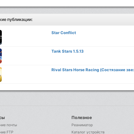
ие публикации:
Star Conflict
Tank Stars 1.5.13
Rival Stars Horse Racing (Состязание зве
сы
Полезное
ние почты
Реаниматор
ние FTP
Каталог устройств