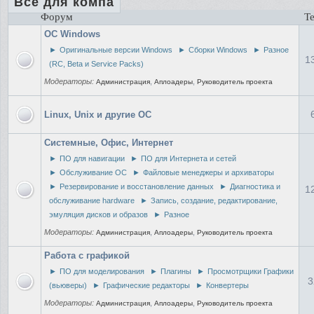
Все для компа
Форум
Т
ОС Windows
►
Оригинальные версии Windows
►
Сборки Windows
►
Разное
1
(RC, Beta и Service Packs)
Модераторы:
,
,
Администрация
Аплоадеры
Руководитель проекта
Linux, Unix и другие ОС
Системные, Офис, Интернет
►
ПО для навигации
►
ПО для Интернета и сетей
►
Обслуживание ОС
►
Файловые менеджеры и архиваторы
►
Резервирование и восстановление данных
►
Диагностика и
1
обслуживание hardware
►
Запись, создание, редактирование,
эмуляция дисков и образов
►
Разное
Модераторы:
,
,
Администрация
Аплоадеры
Руководитель проекта
Работа с графикой
►
ПО для моделирования
►
Плагины
►
Просмотрщики Графики
3
(вьюверы)
►
Графические редакторы
►
Конвертеры
Модераторы:
,
,
Администрация
Аплоадеры
Руководитель проекта