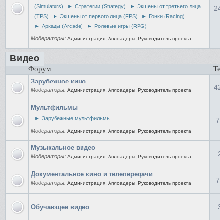
(Simulators)
►
Стратегии (Strategy)
►
Экшены от третьего лица
2
(TPS)
►
Экшены от первого лица (FPS)
►
Гонки (Racing)
►
Аркады (Arcade)
►
Ролевые игры (RPG)
Модераторы:
,
,
Администрация
Аплоадеры
Руководитель проекта
Видео
Форум
Т
Зарубежное кино
4
Модераторы:
,
,
Администрация
Аплоадеры
Руководитель проекта
Мультфильмы
►
Зарубежные мультфильмы
7
Модераторы:
,
,
Администрация
Аплоадеры
Руководитель проекта
Музыкальное видео
Модераторы:
,
,
Администрация
Аплоадеры
Руководитель проекта
Документальное кино и телепередачи
7
Модераторы:
,
,
Администрация
Аплоадеры
Руководитель проекта
Обучающее видео