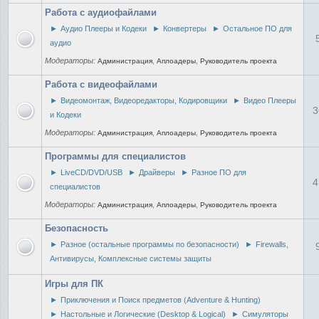
Работа с аудиофайлами
►
Аудио Плееры и Кодеки
►
Конвертеры
►
Остальное ПО для
аудио
Модераторы:
,
,
Администрация
Аплоадеры
Руководитель проекта
Работа с видеофайлами
►
Видеомонтаж, Видеоредакторы, Кодировщики
►
Видео Плееры
3
и Кодеки
Модераторы:
,
,
Администрация
Аплоадеры
Руководитель проекта
Программы для специалистов
►
LiveCD/DVD/USB
►
Драйверы
►
Разное ПО для
4
специалистов
Модераторы:
,
,
Администрация
Аплоадеры
Руководитель проекта
Безопасность
►
Разное (остальные программы по безопасности)
►
Firewalls,
Антивирусы, Комплексные системы защиты
Игры для ПК
►
Приключения и Поиск предметов (Adventure & Hunting)
►
Настольные и Логические (Desktop & Logical)
►
Симуляторы