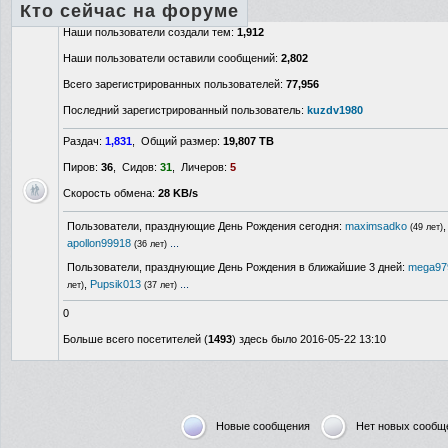
Кто сейчас на форуме
Наши пользователи создали тем:
1,912
Наши пользователи оставили сообщений:
2,802
Всего зарегистрированных пользователей:
77,956
Последний зарегистрированный пользователь:
kuzdv1980
Раздач:
1,831
, Общий размер:
19,807 TB
Пиров:
36
, Сидов:
31
, Личеров:
5
Скорость обмена:
28 KB/s
Пользователи, празднующие День Рождения сегодня:
maximsadko
(49 лет)
apollon99918
...
(36 лет)
Пользователи, празднующие День Рождения в ближайшие 3 дней:
mega97
,
Pupsik013
...
лет)
(37 лет)
0
Больше всего посетителей (
1493
) здесь было 2016-05-22 13:10
Новые сообщения
Нет новых сообщ