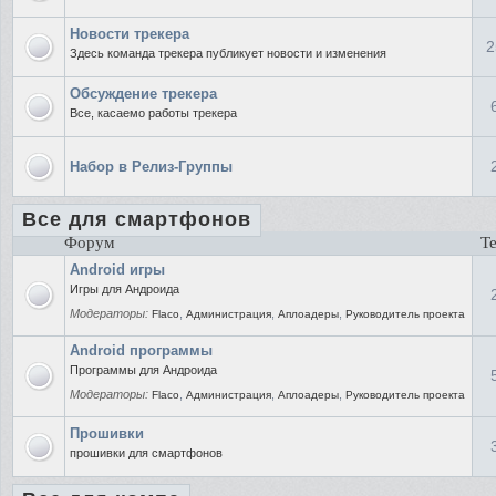
Новости трекера
2
Здесь команда трекера публикует новости и изменения
Обсуждение трекера
Все, касаемо работы трекера
Набор в Релиз-Группы
Все для смартфонов
Форум
Т
Android игры
Игры для Андроида
Модераторы:
,
,
,
Flaco
Администрация
Аплоадеры
Руководитель проекта
Android программы
Программы для Андроида
Модераторы:
,
,
,
Flaco
Администрация
Аплоадеры
Руководитель проекта
Прошивки
прошивки для смартфонов