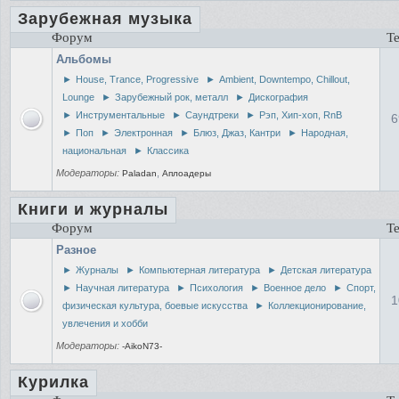
Зарубежная музыка
Форум
Т
Альбомы
►
House, Trance, Progressive
►
Ambient, Downtempo, Chillout,
Lounge
►
Зарубежный рок, металл
►
Дискография
►
Инструментальные
►
Саундтреки
►
Рэп, Хип-хоп, RnB
6
►
Поп
►
Электронная
►
Блюз, Джаз, Кантри
►
Народная,
национальная
►
Классика
Модераторы:
,
Paladan
Аплоадеры
Книги и журналы
Форум
Т
Разное
►
Журналы
►
Компьютерная литература
►
Детская литература
►
Научная литература
►
Психология
►
Военное дело
►
Спорт,
1
физическая культура, боевые искусства
►
Коллекционирование,
увлечения и хобби
Модераторы:
-AikoN73-
Курилка