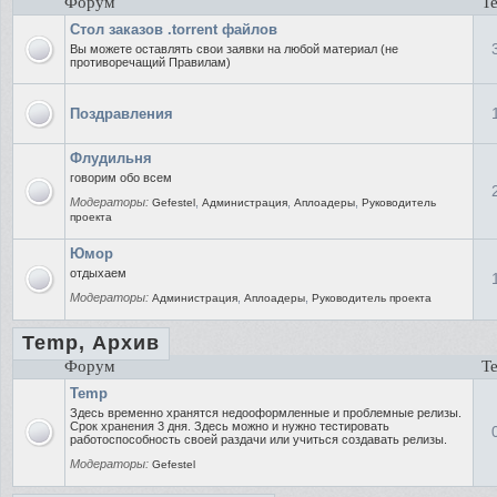
Форум
Т
Стол заказов .torrent файлов
Вы можете оставлять свои заявки на любой материал (не
противоречащий Правилам)
Поздравления
Флудильня
говорим обо всем
Модераторы:
,
,
,
Gefestel
Администрация
Аплоадеры
Руководитель
проекта
Юмор
отдыхаем
Модераторы:
,
,
Администрация
Аплоадеры
Руководитель проекта
Temp, Архив
Форум
Т
Temp
Здесь временно хранятся недооформленные и проблемные релизы.
Срок хранения 3 дня. Здесь можно и нужно тестировать
работоспособность своей раздачи или учиться создавать релизы.
Модераторы:
Gefestel