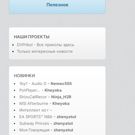
Полезное
НАШИ ПРОЕКТЫ
DVPrikol - Все приколы здесь
Только интересные новости
НОВИНКИ
1by1 - Audio D
-
Nemec555
PotPlayer...
-
Kheyoka
ShizuCallRecor
-
Ninja_H2R
MSI Afterburne
-
Kheyoka
Интеллект из г
-
EA SPORTS™ NBA
-
zhenyatut
Subway Princes
-
zhenyatut
Моя Говорящая
-
zhenyatut