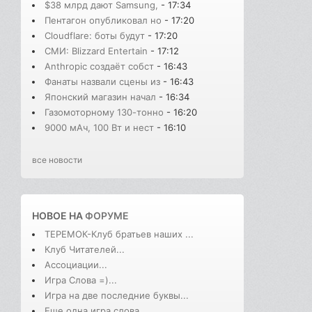
$38 млрд дают Samsung,
- 17:34
Пентагон опубликовал но
- 17:20
Cloudflare: боты будут
- 17:20
СМИ: Blizzard Entertain
- 17:12
Anthropic создаёт собст
- 16:43
Фанаты назвали сцены из
- 16:43
Японский магазин начал
- 16:34
Газомоторному 130-тонно
- 16:20
9000 мАч, 100 Вт и нест
- 16:10
все новости
НОВОЕ НА
ФОРУМЕ
ТЕРЕМОК-Клуб братьев наших ...
Клуб Читателей...
Ассоциации...
Игра Слова =)...
Игра на две последние буквы...
Еще одна игра слова...