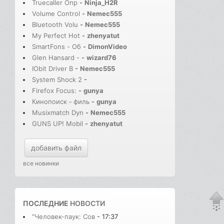
Truecaller Опр
-
Ninja_H2R
Volume Control
-
Nemec555
Bluetooth Volu
-
Nemec555
My Perfect Hot
-
zhenyatut
SmartFons - Об
-
DimonVideo
Glen Hansard -
-
wizard76
IObit Driver B
-
Nemec555
System Shock 2
-
Firefox Focus:
-
gunya
Кинопоиск－филь
-
gunya
Musixmatch Dyn
-
Nemec555
GUNS UP! Mobil
-
zhenyatut
добавить файл
все новинки
ПОСЛЕДНИЕ
НОВОСТИ
"Человек-паук: Сов
- 17:37