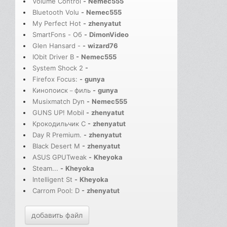
Volume Control
-
Nemec555
Bluetooth Volu
-
Nemec555
My Perfect Hot
-
zhenyatut
SmartFons - Об
-
DimonVideo
Glen Hansard -
-
wizard76
IObit Driver B
-
Nemec555
System Shock 2
-
Firefox Focus:
-
gunya
Кинопоиск－филь
-
gunya
Musixmatch Dyn
-
Nemec555
GUNS UP! Mobil
-
zhenyatut
Крокодильчик С
-
zhenyatut
Day R Premium.
-
zhenyatut
Black Desert M
-
zhenyatut
ASUS GPUTweak
-
Kheyoka
Steam...
-
Kheyoka
Intelligent St
-
Kheyoka
Carrom Pool: D
-
zhenyatut
добавить файл