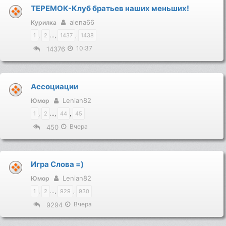
ТЕРЕМОК-Клуб братьев наших меньших!
alena66
Kурилка
1
,
2
...,
1437
,
1438
10:37
14376
Ассоциации
Lenian82
Юмор
1
,
2
...,
44
,
45
Вчера
450
Игра Слова =)
Lenian82
Юмор
1
,
2
...,
929
,
930
Вчера
9294