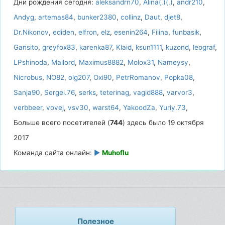
Дни рождения сегодня:
aleksandrn70
,
Alina(.)(.)
,
andr210
,
Andyg
,
artemas84
,
bunker2380
,
collinz
,
Daut
,
djet8
,
Dr.Nikonov
,
ediden
,
elfron
,
elz
,
esenin264
,
Filina
,
funbasik
,
Gansito
,
greyfox83
,
karenka87
,
Klaid
,
ksun1111
,
kuzond
,
leograf
,
LPshinoda
,
Mailord
,
Maximus8882
,
Molox31
,
Nameysy
,
Nicrobus
,
NO82
,
olg207
,
Oxi90
,
PetrRomanov
,
Popka08
,
Sanja90
,
Sergei.76
,
serks
,
teterinag
,
vagid888
,
varvor3
,
verbbeer
,
vovej
,
vsv30
,
warst64
,
YakoodZa
,
Yuriy.73
,
Больше всего посетителей (
744
) здесь было 19 октября
2017
Команда сайта онлайн:
►
Muhoflu
Полезное