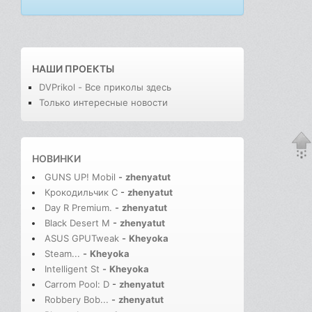
НАШИ ПРОЕКТЫ
DVPrikol - Все приколы здесь
Только интересные новости
НОВИНКИ
GUNS UP! Mobil
-
zhenyatut
Крокодильчик С
-
zhenyatut
Day R Premium.
-
zhenyatut
Black Desert M
-
zhenyatut
ASUS GPUTweak
-
Kheyoka
Steam...
-
Kheyoka
Intelligent St
-
Kheyoka
Carrom Pool: D
-
zhenyatut
Robbery Bob...
-
zhenyatut