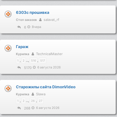
6303с прошивка
salavat_rf
Стол заказов
Вчера
6
Гараж
TechnicalMaster
Kурилка
1
,
2
...,
516
,
517
6 августа 2026
5170
Старожилы сайта DimonVideo
Slawa
Kурилка
1
,
2
...,
26
,
27
6 августа 2026
268