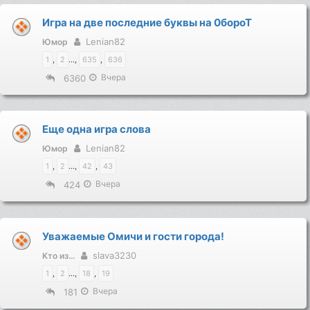
Игра на две последние буквы на 0бороТ
Lenian82
Юмор
1
,
2
...,
635
,
636
Вчера
6360
Еще одна игра слова
Lenian82
Юмор
1
,
2
...,
42
,
43
Вчера
424
Уважаемые Омичи и гости города!
slava3230
Kто из...
1
,
2
...,
18
,
19
Вчера
181