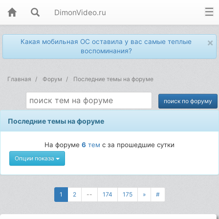
DimonVideo.ru
×
Какая мобильная ОС оставила у вас самые теплые
воспоминания?
Главная
Форум
Последние темы на форуме
Последние темы на форуме
На форуме
6
тем
с за прошедшие сутки
Опции показа
1
2
--
174
175
»
#