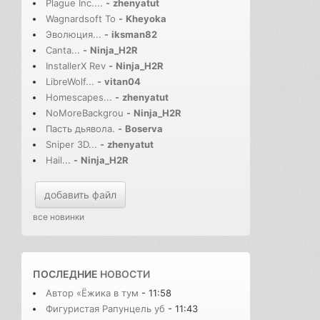
Plague Inc....
-
zhenyatut
Wagnardsoft To
-
Kheyoka
Эволюция...
-
iksman82
Canta...
-
Ninja_H2R
InstallerX Rev
-
Ninja_H2R
LibreWolf...
-
vitan04
Homescapes...
-
zhenyatut
NoMoreBackgrou
-
Ninja_H2R
Пасть дьявола.
-
Boserva
Sniper 3D...
-
zhenyatut
Hail...
-
Ninja_H2R
добавить файл
все новинки
ПОСЛЕДНИЕ
НОВОСТИ
Автор «Ёжика в тум
- 11:58
Фигуристая Рапунцель уб
- 11:43