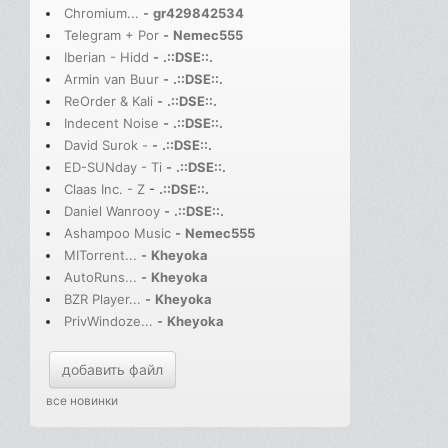
Chromium...
-
gr429842534
Telegram + Por
-
Nemec555
Iberian - Hidd
-
.::DSE::.
Armin van Buur
-
.::DSE::.
ReOrder & Kali
-
.::DSE::.
Indecent Noise
-
.::DSE::.
David Surok -
-
.::DSE::.
ED-SUNday - Ti
-
.::DSE::.
Claas Inc. - Z
-
.::DSE::.
Daniel Wanrooy
-
.::DSE::.
Ashampoo Music
-
Nemec555
MITorrent...
-
Kheyoka
AutoRuns...
-
Kheyoka
BZR Player...
-
Kheyoka
PrivWindoze...
-
Kheyoka
добавить файл
все новинки