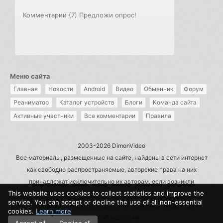
Комментарии (7)
Предложи опрос!
Меню сайта
Главная
Новости
Android
Видео
Обменник
Форум
Реаниматор
Каталог устройств
Блоги
Команда сайта
Активные участники
Все комментарии
Правила
2003-2026 DimonVideo
Все материалы, размещенные на сайте, найдены в сети интернет
как свободно распространяемые, авторские права на них
принадлежат исключительно их авторам, если возникли
This website uses cookies to collect statistics and improve the
претензии - пишите на admin@dimonvideo.ru
service. You can accept or decline the use of all non-essential
Политика в отношении обработки персональных данных
cookies.
Learn more
Правообладателям