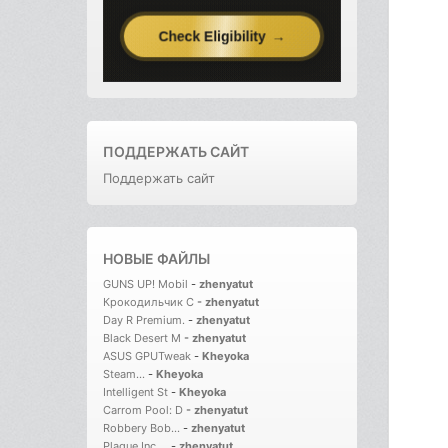
ПОДДЕРЖАТЬ САЙТ
Поддержать сайт
НОВЫЕ ФАЙЛЫ
GUNS UP! Mobil
-
zhenyatut
Крокодильчик С
-
zhenyatut
Day R Premium.
-
zhenyatut
Black Desert M
-
zhenyatut
ASUS GPUTweak
-
Kheyoka
Steam...
-
Kheyoka
Intelligent St
-
Kheyoka
Carrom Pool: D
-
zhenyatut
Robbery Bob...
-
zhenyatut
Plague Inc....
-
zhenyatut