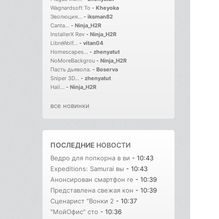
Wagnardsoft To
-
Kheyoka
Эволюция...
-
iksman82
Canta...
-
Ninja_H2R
InstallerX Rev
-
Ninja_H2R
LibreWolf...
-
vitan04
Homescapes...
-
zhenyatut
NoMoreBackgrou
-
Ninja_H2R
Пасть дьявола.
-
Boserva
Sniper 3D...
-
zhenyatut
Hail...
-
Ninja_H2R
все новинки
ПОСЛЕДНИЕ
НОВОСТИ
Ведро для попкорна в ви
- 10:43
Expeditions: Samurai вы
- 10:43
Анонсирован смартфон re
- 10:39
Представлена свежая кон
- 10:39
Сценарист "Вонки 2
- 10:37
"МойОфис" сто
- 10:36