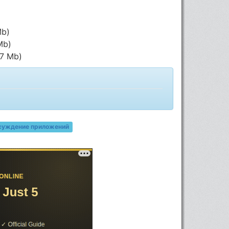
Mb)
Mb)
27 Mb)
суждение приложений