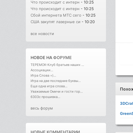
Что происходит с интерн
- 10:25
Что происходит с интерн
- 10:25
Сбой интернета МТС сего
- 10:25
США закупят лазерные си
- 10:20
все новости
НОВОЕ НА
ФОРУМЕ
ТЕРЕМОК-Клуб братьев наших ...
Ассоциации...
Игра Слова =)...
Игра на две последние буквы...
Еще одна игра слова...
Похо
Уважаемые Омичи и гости гор...
6303с прошивка...
3DCraf
весь форум
GreenS
НОВЫЕ КОММЕНТАРИИ