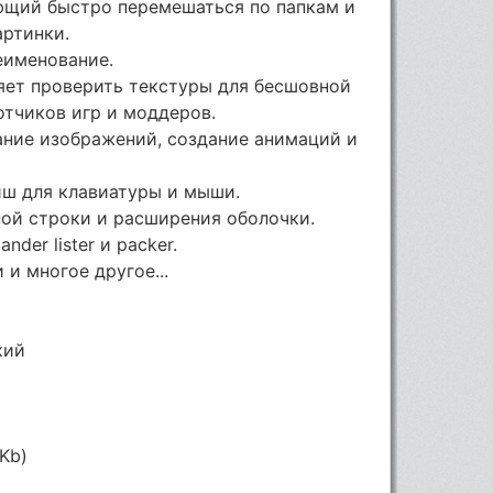
ющий быстро перемешаться по папкам и
артинки.
еименование.
яет проверить текстуры для бесшовной
отчиков игр и моддеров.
ание изображений, создание анимаций и
иш для клавиатуры и мыши.
ой строки и расширения оболочки.
der lister и packer.
и многое другое...
кий
Kb)