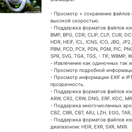
- Просмотр + сохранение файлов
высокой скоростью.
- Поддержка форматов файлов изо
BMP, BPG, CDR, CLIP, CLP, CUR, DCM
HDR, HEIF, ICL, ICNS, ICO, JBG, JP
PBM, PCD, PCX, PDN, PGM, PIC, PNG,
SPR, SVG, TGA, TGS, - TIF, WBMP, 
- Извлечение как одиночных так 
- Просмотр подробной информаци
- Просмотр информации EXIF и IP
прозрачность.
- Поддержка форматов файлов из
ARW, CR2, CRW, DNG, ERF, KDC, MRW
- Поддержка многочисленных архив
CBZ, CBR, CB7, ARJ, LZH, EGG, TAR,
- Поддержка форматов файлов и
диапазоном: HDR, EXR, SXR, MXR.