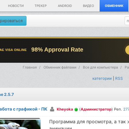
НОВОСТИ
ТРЕКЕР
ANDROID
ВИДЕО
ОБМЕННИК
рироваться
Главная
Обменник файлами
Все для компьютера
Ра
категории
|
RSS
e 2.5.7
абота с графикой - ПК
Kheyoka
(
Администратор
) Реп.
27
Программа для просмотра, а так 
анимации.