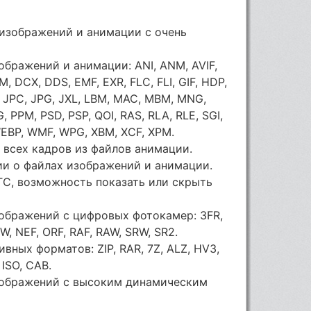
 изображений и анимации с очень
бражений и анимации: ANI, ANM, AVIF,
, DCX, DDS, EMF, EXR, FLC, FLI, GIF, HDP,
2, JPC, JPG, JXL, LBM, MAC, MBM, MNG,
 PPM, PSD, PSP, QOI, RAS, RLA, RLE, SGI,
WEBP, WMF, WPG, XBM, XCF, XPM.
и всех кадров из файлов анимации.
и о файлах изображений и анимации.
TC, возможность показать или скрыть
ображений с цифровых фотокамер: 3FR,
, NEF, ORF, RAF, RAW, SRW, SR2.
ных форматов: ZIP, RAR, 7Z, ALZ, HV3,
 ISO, CAB.
зображений с высоким динамическим